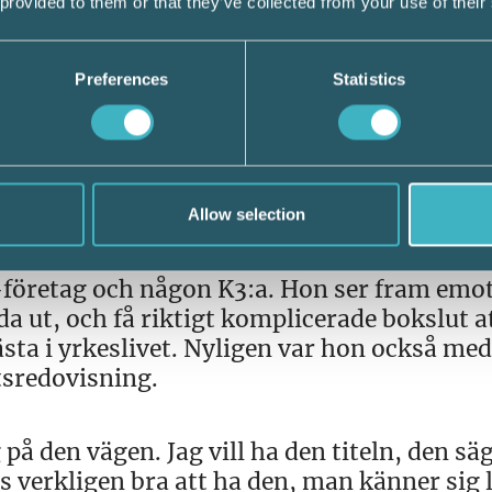
 provided to them or that they’ve collected from your use of their
vis under avsnittet Ekonomistyrning, med 
änds för att analysera och planera verksa
Preferences
Statistics
tåelse, ett nytt verktyg i rådgivningsarbete
av var det med rent juridisk inriktning, me
r med sådana frågor idag.
Allow selection
2-företag och någon K3:a. Hon ser fram emo
 ut, och få riktigt komplicerade bokslut a
sta i yrkeslivet. Nyligen var hon också me
tsredovisning.
 på den vägen. Jag vill ha den titeln, den säg
 verkligen bra att ha den, man känner sig