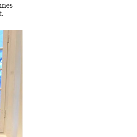
ennes
t.