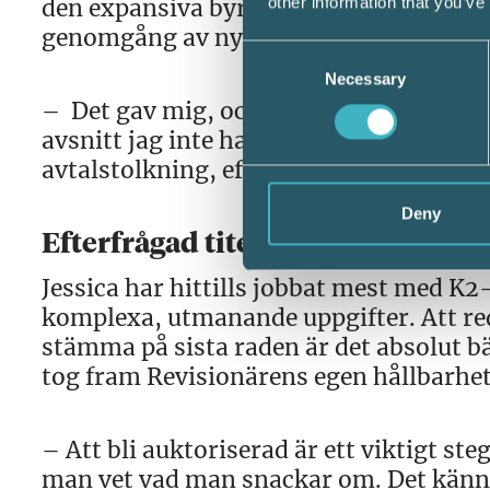
other information that you’ve
den expansiva byråns kunder. Exempel
genomgång av nyckeltal och hur de anv
Consent
Necessary
Selection
– Det gav mig, och kunderna, en ny förs
avsnitt jag inte hade lika mycket nytta 
avtalstolkning, eftersom jag inte jobba
Deny
Efterfrågad titel
Jessica har hittills jobbat mest med K
komplexa, utmanande uppgifter. Att reda
stämma på sista raden är det absolut bä
tog fram Revisionärens egen hållbarhe
– Att bli auktoriserad är ett viktigt steg
man vet vad man snackar om. Det känns