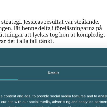
trategi. Jessicas resultat var strålande.
gen, lät henne delta i föreläsningarna på
sättningar att lyckas tog hon ut kompledigt
r det i alla fall tänkt.
a i en rejäl förkylning, barnen kräktes och j
a sig helt, men på den tentan fick jag 26,5 a
man studerar samtidigt som man jobbar, gör 
Details
e content and ads, to provide social media features and to analy
många tillfällen att använda sina nya kunsk
 our site with our social media, advertising and analytics partn