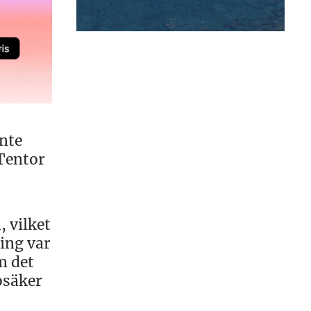
inte
 Tentor
, vilket
ing var
m det
osäker