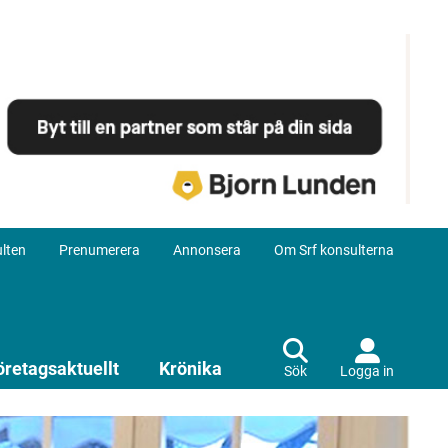
lten
Prenumerera
Annonsera
Om Srf konsulterna
öretagsaktuellt
Krönika
Sök
Logga in