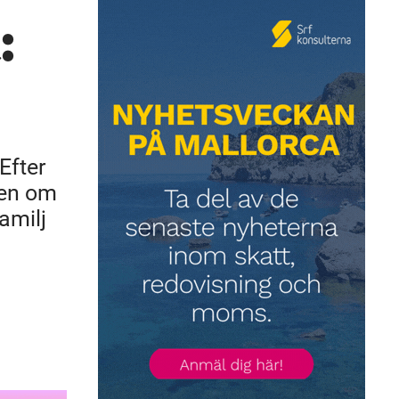
:
Efter
ven om
amilj