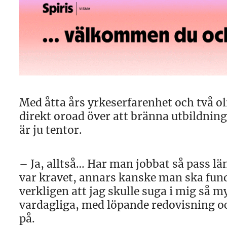
Med åtta års yrkeserfarenhet och två oli
direkt oroad över att bränna utbildning
är ju tentor.
– Ja, alltså… Har man jobbat så pass lä
var kravet, annars kanske man ska fund
verkligen att jag skulle suga i mig så m
vardagliga, med löpande redovisning oc
på.