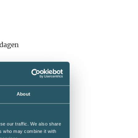
 dagen
ag
v 30.
att
About
se our traffic. We also share
aper på
ers who may combine it with