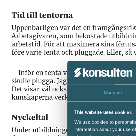
Tid till tentorna
Uppenbarligen var det en framgångsrik s
Arbetsgivaren, som bekostade utbildnin
arbetstid. För att maximera sina förut
före varje tenta och pluggade. Eller, så va
– Inför en tenta var alla i familjen sjuk
skulle plugga. Jag trodde det skulle skit
Det visar väl också att formatet, där 
Consent
kunskaperna verkligen fastnar.
This website uses cookies
Nyckeltal
We use cookies to personalis
Under utbildningens gång fick Jessica 
information about your use of