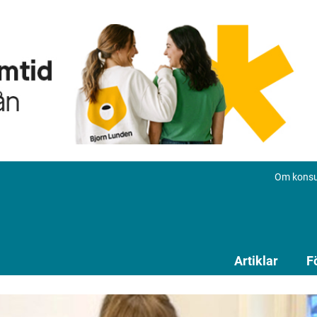
Om konsu
Artiklar
F