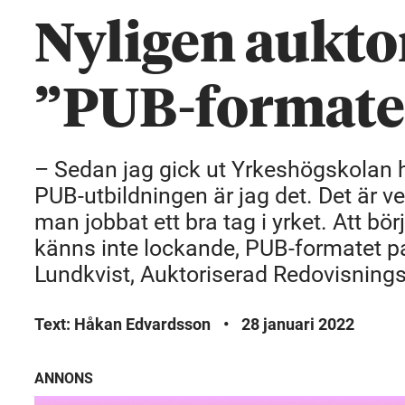
Nyligen auktor
”PUB-formatet
– Sedan jag gick ut Yrkeshögskolan har
PUB-utbildningen är jag det. Det är 
man jobbat ett bra tag i yrket. Att bö
känns inte lockande, PUB-formatet pa
Lundkvist, Auktoriserad Redovisnings
Text: Håkan Edvardsson
•
28 januari 2022
ANNONS