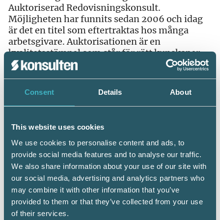
Auktoriserad Redovisningskonsult.
Möjligheten har funnits sedan 2006 och idag
är det en titel som eftertraktas hos många
arbetsgivare. Auktorisationen är en
kvalitetsstämpel som står för rätt kunskaper,
flerårig erfarenhet, god kvalitet och
professionell hantering. Den som har en
högskoleexamen i ekonomi om 180
Consent
Details
About
högskolepoäng eller den som har en av Srf
konsulterna godkänd YH-utbildning i
kombination med minst 3 års yrkeserfarenhet,
This website uses cookies
uppnår idag gällande krav för auktorisation.
We use cookies to personalise content and ads, to
Företagarens val
provide social media features and to analyse our traffic.
We also share information about your use of our site with
Att anlita en Auktoriserad
our social media, advertising and analytics partners who
Redovisningskonsult är i allt större
may combine it with other information that you’ve
utsträckning det självklara valet för företagen.
provided to them or that they’ve collected from your use
Detta tack vare den kvalitetsgaranti som
of their services.
auktorisationen ger. De företagare som vill