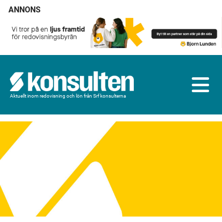
ANNONS
Aktuellt inom redovisning och lön från Srf konsulterna