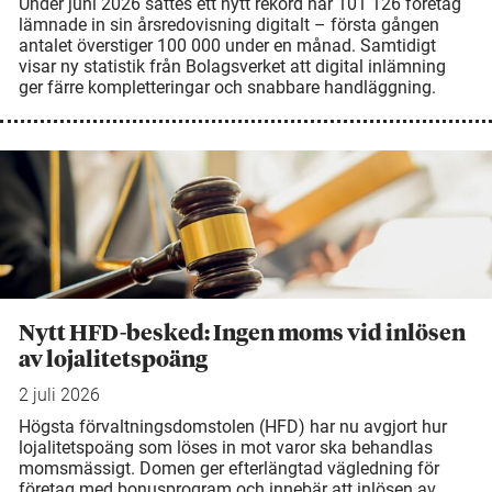
Under juni 2026 sattes ett nytt rekord när 101 126 företag
lämnade in sin årsredovisning digitalt – första gången
antalet överstiger 100 000 under en månad. Samtidigt
visar ny statistik från Bolagsverket att digital inlämning
ger färre kompletteringar och snabbare handläggning.
Nytt HFD-besked: Ingen moms vid inlösen
av lojalitetspoäng
2 juli 2026
Högsta förvaltningsdomstolen (HFD) har nu avgjort hur
lojalitetspoäng som löses in mot varor ska behandlas
momsmässigt. Domen ger efterlängtad vägledning för
företag med bonusprogram och innebär att inlösen av