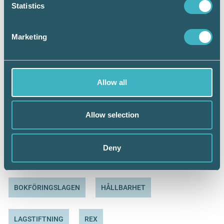
Statistics
Propositionen – riksdagen.se
Marketing
Allow all
Håkan Edvardsson
Journalist
Allow selection
Deny
Dela:
BOKFÖRINGSLAGEN
HÅLLBARHET
LAGSTIFTNING
REX