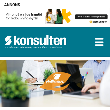
ANNONS
Aktuellt inom redovisning och lön från Srf konsulterna