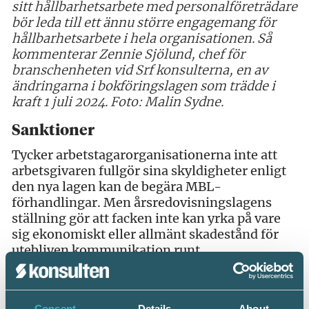
sitt hållbarhetsarbete med personalföreträdare
bör leda till ett ännu större engagemang för
hållbarhetsarbete i hela organisationen. Så
kommenterar Zennie Sjölund, chef för
branschenheten vid Srf konsulterna, en av
ändringarna i bokföringslagen som trädde i
kraft 1 juli 2024.
Foto: Malin Sydne.
Sanktioner
Tycker arbetstagarorganisationerna inte att
arbetsgivaren fullgör sina skyldigheter enligt
den nya lagen kan de begära MBL-
förhandlingar. Men årsredovisningslagens
ställning gör att facken inte kan yrka på vare
sig ekonomiskt eller allmänt skadestånd för
utebliven kommunikation runt
hållbarhetsredovisningen.
– Jag hoppas och tror att företagen i sin
Consent
Details
About