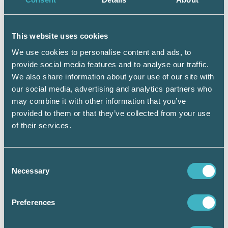
hållbarhetsrapportering inkluderar hela sin
personalgrupp, inte enbart de fackliga
företrädarna. Det gör hållbarhetsrapporten
bättre i sig och leder till att fler engagerar sig i
This website uses cookies
hållbarhetsarbetet, vilket i sin tur gör företaget
We use cookies to personalise content and ads, to
mer hållbart och därmed mer
provide social media features and to analyse our traffic.
konkurrenskraftigt, avslutar Zennie Sjölund.
We also share information about your use of our site with
our social media, advertising and analytics partners who
may combine it with other information that you’ve
provided to them or that they’ve collected from your use
of their services.
Vägar vidare
Begrepp och utbildningar –
Consent
srfkonsult.se
Necessary
Selection
Bokföringsnämnden informerar – bfn.se
Preferences
Lagtexten – riksdagen.se