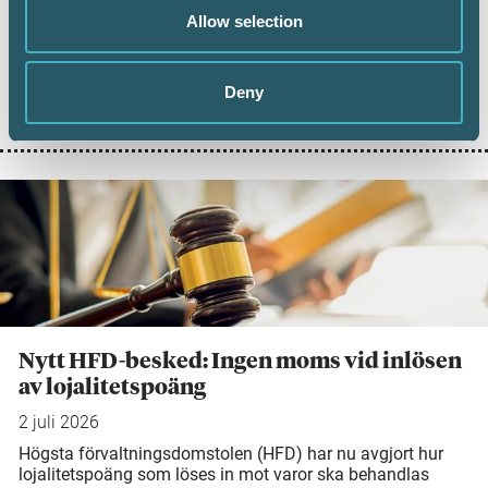
Digital inlämning av årsredovisningar fortsätter att öka.
Allow selection
Under juni 2026 sattes ett nytt rekord när 101 126 företag
lämnade in sin årsredovisning digitalt – första gången
antalet överstiger 100 000 under en månad. Samtidigt
Deny
visar ny statistik från Bolagsverket att digital inlämning
ger färre kompletteringar och snabbare handläggning.
Nytt HFD-besked: Ingen moms vid inlösen
av lojalitetspoäng
2 juli 2026
Högsta förvaltningsdomstolen (HFD) har nu avgjort hur
lojalitetspoäng som löses in mot varor ska behandlas