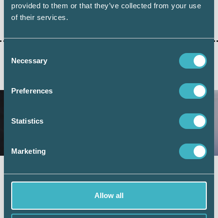
provided to them or that they’ve collected from your use
REX
of their services.
Consent
Necessary
Selection
AKTUELLA ARTIKLAR
Preferences
Statistics
Marketing
Fler företag väljer digital årsredovisning –
redovisningskonsulterna bidrar till
utvecklingen
Allow all
6 juli 2026