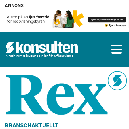
ANNONS
Aktuellt inom redovisning och lön från Srf konsulterna
BRANSCHAKTUELLT