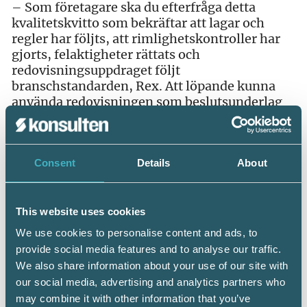
– Som företagare ska du efterfråga detta
kvalitetskvitto som bekräftar att lagar och
regler har följts, att rimlighetskontroller har
gjorts, felaktigheter rättats och
redovisningsuppdraget följt
branschstandarden, Rex. Att löpande kunna
använda redovisningen som beslutsunderlag
och lita på att räkenskaperna håller god
kvalitet är ett viktigt skäl till att välja en
Auktoriserad Redovisningskonsult, säger
Consent
Details
About
Mikael Carlson.
This website uses cookies
We use cookies to personalise content and ads, to
provide social media features and to analyse our traffic.
We also share information about your use of our site with
Dela:
our social media, advertising and analytics partners who
may combine it with other information that you’ve