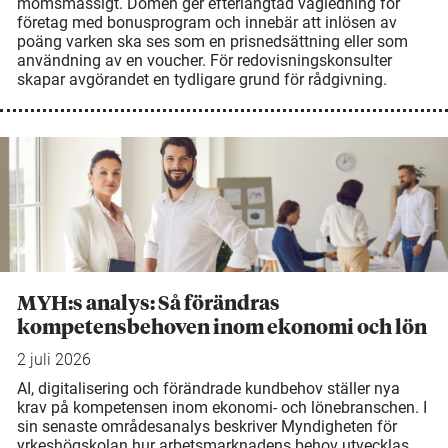
momsmässigt. Domen ger efterlängtad vägledning för
företag med bonusprogram och innebär att inlösen av
poäng varken ska ses som en prisnedsättning eller som
användning av en voucher. För redovisningskonsulter
skapar avgörandet en tydligare grund för rådgivning.
MYH:s analys: Så förändras
kompetensbehoven inom ekonomi och lön
2 juli 2026
AI, digitalisering och förändrade kundbehov ställer nya
krav på kompetensen inom ekonomi- och lönebranschen. I
sin senaste områdesanalys beskriver Myndigheten för
yrkeshögskolan hur arbetsmarknadens behov utvecklas