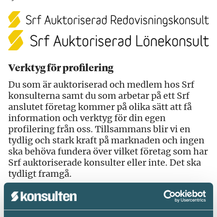
Verktyg för profilering
Du som är auktoriserad och medlem hos Srf
konsulterna samt du som arbetar på ett Srf
anslutet företag kommer på olika sätt att få
information och verktyg för din egen
profilering från oss. Tillsammans blir vi en
tydlig och stark kraft på marknaden och ingen
ska behöva fundera över vilket företag som har
Srf auktoriserade konsulter eller inte. Det ska
tydligt framgå.
Till din hjälp har vi tagit fram en hel del
verktyg som du bland annat hittar i bilagan
som följer med i denna tidning till dig som är