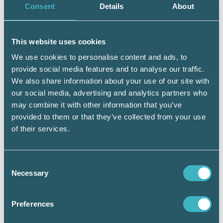
Consent
Details
About
Srf Auktoriserad Redovisningskonsult®, Srf
Auktoriserad Lönekonsult® och dig som
driver eller är verksam i ett företag som har Srf
This website uses cookies
auktoriserade konsulter.
We use cookies to personalise content and ads, to
provide social media features and to analyse our traffic.
We also share information about your use of our site with
our social media, advertising and analytics partners who
may combine it with other information that you’ve
provided to them or that they’ve collected from your use
of their services.
Consent
Necessary
Selection
Preferences