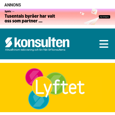
ANNONS
Aktuellt inom redovisning och lön från Srf konsulterna