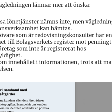
vägledningen lämnar mer att önska:
ssa lönetjänster nämns inte, men vägledni
sionsverksamhet kan hämtas.
tövare som är redovisningskonsulter har en
t till Bolagsverkets register mot penningt
öretag som inte är registrerat hos
yldighet.
 om innehållet i informationen, trots att m
elsen.