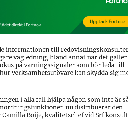
de informationen till redovisningskonsulte
igare vägledning, bland annat när det gäller
kus på varningssignaler som bör leda till
ur verksamhetsutövare kan skydda sig mo
gen i alla fall hjälpa någon som inte är så
amordningsfunktionen nu distribuerar den
Camilla Boije, kvalitetschef vid Srf konsul