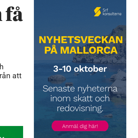
 få
ch
rån att