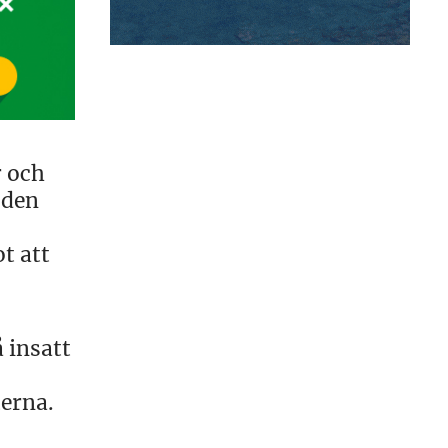
r och
 den
t att
 insatt
terna.