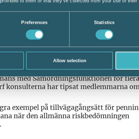
 provided to them or that they’ve collected from your use of their
 enligt penningtvättslagen är informationen vä
Preferences
Statistics
 vägledning med tydliga exempel som bransche
schef vid Srf konsulterna.
Foto:
Malin Sydne.
ningssignaler
ningsfunktionen in sig på varningssignaler
Allow selection
ra delar samma information som
mmans med Samordningsfunktionen för flera
Srf konsulterna har tipsat medlemmarna om
 några exempel på tillvägagångsätt för pennin
ådana när den allmänna riskbedömningen
.