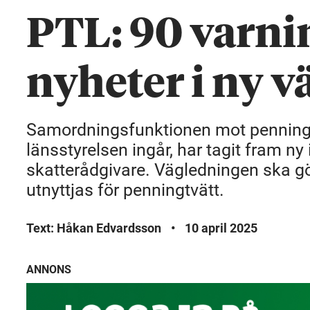
PTL: 90 varni
nyheter i ny 
Samordningsfunktionen mot penningtvä
länsstyrelsen ingår, har tagit fram n
skatterådgivare. Vägledningen ska gö
utnyttjas för penningtvätt.
Text: Håkan Edvardsson
•
10 april 2025
ANNONS