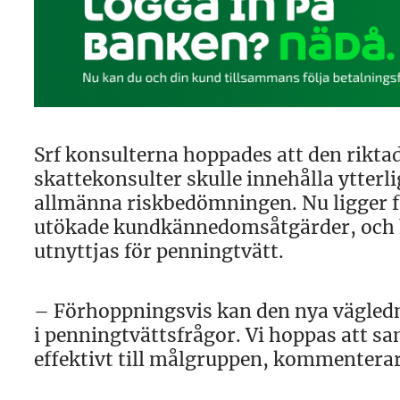
Srf konsulterna hoppades att den rikta
skattekonsulter skulle innehålla ytterl
allmänna riskbedömningen. Nu ligger fo
utökade kundkännedomsåtgärder, och h
utnyttjas för penningtvätt.
– Förhoppningsvis kan den nya väglednin
i penningtvättsfrågor. Vi hoppas att s
effektivt till målgruppen, kommenterar 