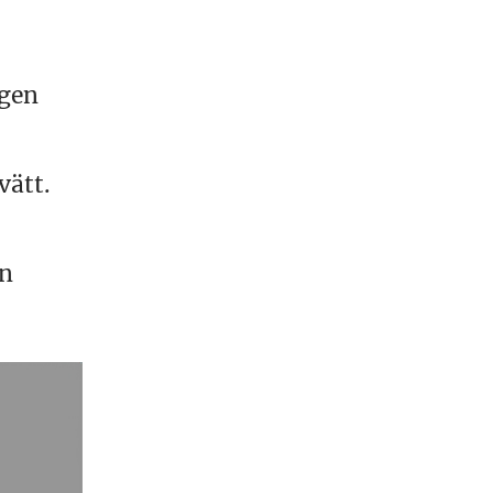
ngen
vätt.
an