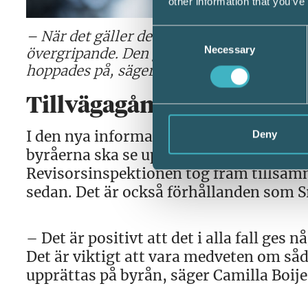
other information that you’ve
Consent
– När det gäller de administrativa kraven
Necessary
Selection
övergripande. Den ger inte den konkreta
hoppades på, säger Camilla Boije, kvalitet
Tillvägagångssätt och var
I den nya informationen riktar Samord
Deny
byråerna ska se upp med. Det är i sto
Revisorsinspektionen tog fram tillsa
sedan. Det är också förhållanden som 
– Det är positivt att det i alla fall ges
Det är viktigt att vara medveten om s
upprättas på byrån, säger Camilla Boije