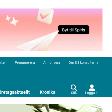
lten
Prenumerera
Annonsera
Om Srf konsulterna
öretagsaktuellt
Krönika
Sök
Logga in