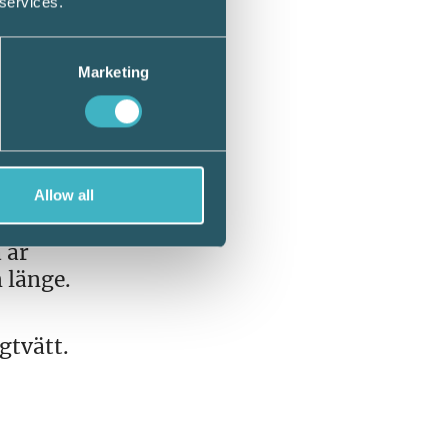
 services.
ldigt
Marketing
n
Allow all
 år
 länge.
gtvätt.