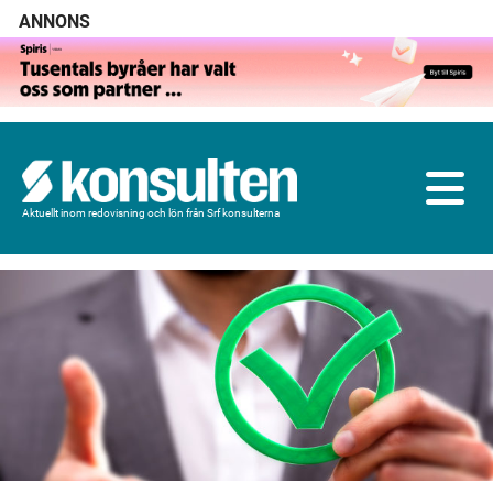
ANNONS
Aktuellt inom redovisning och lön från Srf konsulterna