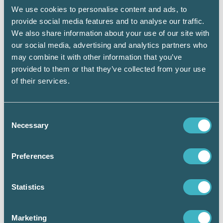
Zars, marknadschef hos Srf konsulterna.
We use cookies to personalise content and ads, to
provide social media features and to analyse our traffic.
We also share information about your use of our site with
our social media, advertising and analytics partners who
Läs pressmeddelandet från SKI samt
may combine it with other information that you’ve
tidigare artiklar:
provided to them or that they’ve collected from your use
Redovisningstjänster får fina siffror
of their services.
Auktorisation ger högsta kundnöjdheten
Consent
Topp tre högsta kundnöjdhet
Necessary
Selection
redovisningstjänster
Preferences
SKIs studie: Kvalitet ger mest nöjda
kunder
Statistics
Marketing