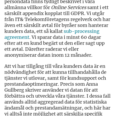
persondata finns tydligt beskrivet i våra
allmänna villkor för
Online Services
samt i ett
särskilt appendix kopplat till GDPR. Vi utgår
från IT& Telekomföretagens regelverk och har
även ett särskilt avtal för byråer som hanterar
kunders data, ett så kallat
sub-processing
agreement
. Vi sparar data i minst 60 dagar
efter att en kund begärt ut den eller sagt upp
ett avtal. Därefter raderar vi eller
anonymiserar datan inom 12 månader.
Att vi har tillgång till våra kunders data är en
nödvändighet för att kunna tillhandahålla de
tjänster vi utlovar, samt för kundsupport och
prestandaoptimeringar. Precis som Anna
Gullberg skriver använder vi datan för att
förbättra och utveckla våra tjänster. I dessa fall
används alltid aggregerad data för statistiska
ändamål och prestandamätningar, och här har
vi alltså inte möjlighet att särskilja specifik