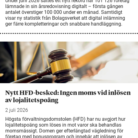
Under juni 2026 sattes ett nytt rekord när 101 126 företag
lämnade in sin årsredovisning digitalt – första gången
antalet överstiger 100 000 under en månad. Samtidigt
visar ny statistik från Bolagsverket att digital inlämning
ger färre kompletteringar och snabbare handläggning.
Nytt HFD-besked: Ingen moms vid inlösen
av lojalitetspoäng
2 juli 2026
Högsta förvaltningsdomstolen (HFD) har nu avgjort hur
lojalitetspoäng som löses in mot varor ska behandlas
momsmässigt. Domen ger efterlängtad vägledning för
företag med bonusprogram och innebär att inlösen av