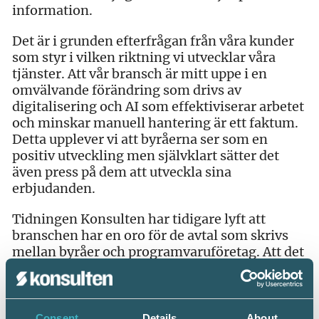
information.
Det är i grunden efterfrågan från våra kunder
som styr i vilken riktning vi utvecklar våra
tjänster. Att vår bransch är mitt uppe i en
omvälvande förändring som drivs av
digitalisering och AI som effektiviserar arbetet
och minskar manuell hantering är ett faktum.
Detta upplever vi att byråerna ser som en
positiv utveckling men självklart sätter det
även press på dem att utveckla sina
erbjudanden.
Tidningen Konsulten har tidigare lyft att
branschen har en oro för de avtal som skrivs
mellan byråer och programvaruföretag. Att det
finns transparanta och tydliga avtal, där det
framgår hur data används, är en självklarhet.
Våra avtal är redan tydliga med hur data
används. Våra allmänna villkor finns
Consent
Details
About