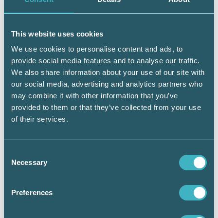
tillgängliga för alla som vill ta del av dessa via
vår hemsida. Samtidigt välkomnar vi alltid
diskussioner om hur vi själva och branschen
This website uses cookies
kan bli bättre.
We use cookies to personalise content and ads, to
provide social media features and to analyse our traffic.
Kort sagt, vi verkar i samma
We also share information about your use of our site with
förtroendebransch
som byråerna gör, där
our social media, advertising and analytics partners who
företaget behöver ha förtroende för sin konsult
may combine it with other information that you’ve
och konsulten behöver vara säker på att detta
provided to them or that they’ve collected from your use
förtroende backas upp även i programvaran.
of their services.
Katarina Thörnqvist,
vd Wolters Kluwer TAA
Scandinavia
Consent
Necessary
Selection
Läs också:
Preferences
Vems är datan? Branschen behöver mer