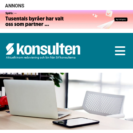
ANNONS
Aktuellt inom redovisning och lön från Srf konsulterna