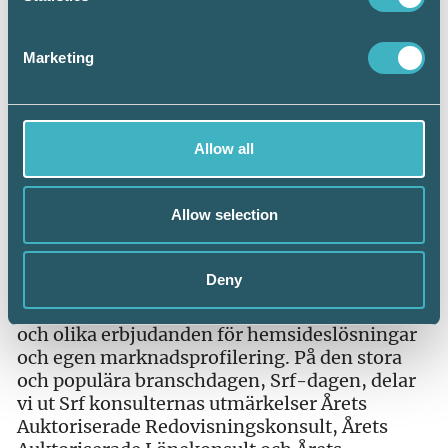
resurser för att kunna arbeta aktivt under lång
tid inom olika områden. Genom ett starkt
Marketing
fokus på att vara kostnadseffektiva och bedriva
en mycket uppskattad utbildningsverksamhet
har vi byggt upp en stark ekonomi som
garanterar att vi kan fortsätta vårt arbete med
Allow all
att utveckla medlemsservice,
utbildningsvägar, samverkan och kännedom
om yrkesrollerna.
Allow selection
Vi har även löpande utvecklat produkter som
till exempel vår förmånliga ansvarsförsäkring,
Deny
vårt program för byråutveckling, den nordiska
standarden för hållbarhetsredovisning, NSRS,
och olika erbjudanden för hemsideslösningar
och egen marknadsprofilering. På den stora
och populära branschdagen, Srf-dagen, delar
vi ut Srf konsulternas utmärkelser Årets
Auktoriserade Redovisningskonsult, Årets