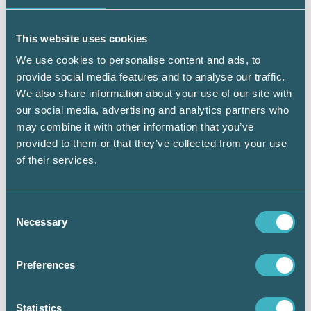
samhället. Det gör vi bland annat genom
kontakter med YH-skolor och högskolor där vi
regelbundet bjuds in för att berätta om
This website uses cookies
branschen och de spännande
We use cookies to personalise content and ads, to
framtidsutsikterna som redovisnings- och
provide social media features and to analyse our traffic.
lönekonsult. Sedan 2022 arbetar även en
We also share information about your use of our site with
särskild grupp, på förbundsstyrelsens uppdrag,
our social media, advertising and analytics partners who
med att öka kännedomen och efterfrågan
may combine it with other information that you’ve
avseende de tjänster som byråer med
provided to them or that they’ve collected from your use
Auktoriserade konsulter erbjuder. Det sker
of their services.
genom både riktade aktiviteter via kontakter
med olika branschorganisationer, där vi
berättar om vilken nytta våra yrkesroller kan
Consent
göra för deras kundföretag samt via olika
Necessary
Selection
former av aktiviteter som TV och radioreklam.
Då du som medlem visar din auktorisation i
olika kanaler hjälper du också till att sprida
Preferences
nyttan och stärka kännedomen.
Att ha stora ambitioner kräver samtidigt
Statistics