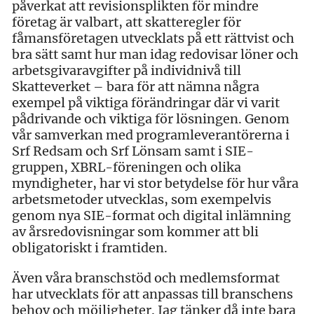
påverkat att revisionsplikten för mindre
företag är valbart, att skatteregler för
fåmansföretagen utvecklats på ett rättvist och
bra sätt samt hur man idag redovisar löner och
arbetsgivaravgifter på individnivå till
Skatteverket – bara för att nämna några
exempel på viktiga förändringar där vi varit
pådrivande och viktiga för lösningen. Genom
vår samverkan med programleverantörerna i
Srf Redsam och Srf Lönsam samt i SIE-
gruppen, XBRL-föreningen och olika
myndigheter, har vi stor betydelse för hur våra
arbetsmetoder utvecklas, som exempelvis
genom nya SIE-format och digital inlämning
av årsredovisningar som kommer att bli
obligatoriskt i framtiden.
Även våra branschstöd och medlemsformat
har utvecklats för att anpassas till branschens
behov och möjligheter. Jag tänker då inte bara