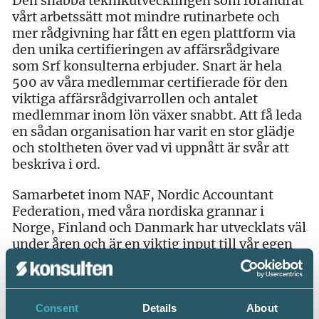
Den snabba teknikutvecklingen som förändrat
vårt arbetssätt mot mindre rutinarbete och
mer rådgivning har fått en egen plattform via
den unika certifieringen av affärsrådgivare
som Srf konsulterna erbjuder. Snart är hela
500 av våra medlemmar certifierade för den
viktiga affärsrådgivarrollen och antalet
medlemmar inom lön växer snabbt. Att få leda
en sådan organisation har varit en stor glädje
och stoltheten över vad vi uppnått är svår att
beskriva i ord.
Samarbetet inom NAF, Nordic Accountant
Federation, med våra nordiska grannar i
Norge, Finland och Danmark har utvecklats väl
under åren och är en viktig input till vår egen
utveckling inom olika områden.
Ett viktigt och stort arbetsområde är att öka
kännedomen om våra yrkesroller ute i
Consent
Details
About