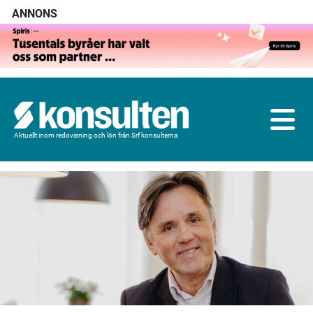
ANNONS
Aktuellt inom redovisning och lön från Srf konsulterna