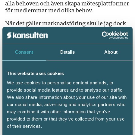
alla behoven och även skapa mötesplattformer
för medlemmar med olika behov.
När det gäller marknadsföring skulle jag dock
önska att alla auktoriserade konsulter
marknadsför sig auktorisation i alla sina
kontakter med kunder och myndigheter, via
mailsignaturer, webbsidor och offerter. Då
Consent
Details
About
sprids kännedomen ytterligare vilket i sin tur
kommer att öka efterfrågan på just
auktoriserade konsulter inom redovisning, lön
This website uses cookies
och rådgivning.
We use cookies to personalise content and ads, to
Därför startar jag nu ett stort
provide social media features and to analyse our traffic.
kännedomsprojekt, där huvudsyftet är att öka
We also share information about your use of our site with
kännedomen och efterfrågan på de
our social media, advertising and analytics partners who
auktoriserade konsulterna.
may combine it with other information that you’ve
Planeringen för årets kongress pågår för fullt.
provided to them or that they’ve collected from your use
Trist att det måste bli digital även i år. Hade
of their services.
sett fram emot att träffa många medlemmar,