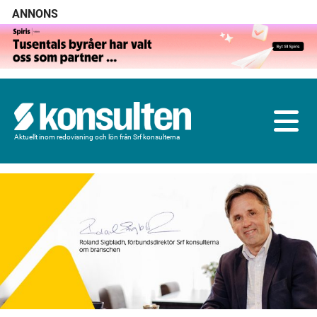
ANNONS
Aktuellt inom redovisning och lön från Srf konsulterna