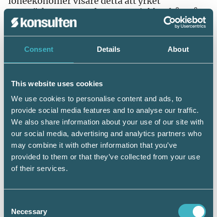
löneekonomer visare detta att yrket
uppmärksammas och om man jobbar hårt så
kan en sådan här fantastisk sak ske.
Srf konsulterna önskar båda vinnarna stort
Consent
Details
About
lycka till i framtiden.
På vår facebooksida finns fler bilder från Srf
This website uses cookies
dagarna 2016 >>
We use cookies to personalise content and ads, to
provide social media features and to analyse our traffic.
We also share information about your use of our site with
our social media, advertising and analytics partners who
Läs också…
may combine it with other information that you’ve
Srf dagarna 2016: Vi spelar en viktig roll
provided to them or that they’ve collected from your use
för Sveriges framtid – småföretagarna
of their services.
Srf dagarna 2016: Välbesökta
branschdagar
Consent
Necessary
Selection