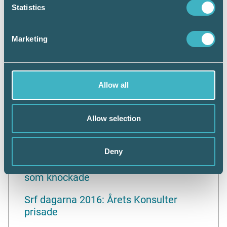
Statistics
Marketing
Läs också…
Srf dagarna 2016: Vi spelar en viktig roll
för Sveriges framtid – småföretagarna
Allow all
Srf dagarna 2016: Välbesökta
branschdagar
Allow selection
Srf dagarna 2016:
Kongressförhandlingar med högt i tak
Deny
Srf dagarna 2016: Jubileumsmiddag
som knockade
Srf dagarna 2016: Årets Konsulter
prisade