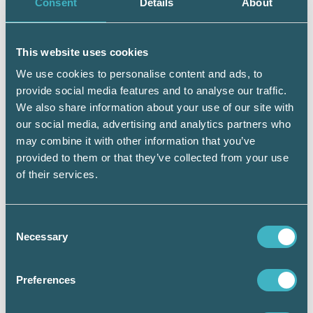
Consent
Details
About
This website uses cookies
Patrik Torkelson
We use cookies to personalise content and ads, to
Bor:
Stockholm
provide social media features and to analyse our traffic.
Kommer från:
Göteborg
We also share information about your use of our site with
Familj:
Fru och två barn
our social media, advertising and analytics partners who
Yrke:
Vd för Fortner.
may combine it with other information that you’ve
Fritidsintresse:
Åker gärna skidor, utför.
provided to them or that they’ve collected from your use
Är tränare i barnens fotbollslag.
of their services.
Tillbringar somrarna på lantställe på
Tjörn.
Drömyrke som barn:
Egen företagare, i
Consent
vilken bransch är oklart.
Necessary
Selection
Kuriosa:
Var med i friidrottslandslaget
på 110 m häck och sprang bland annat
Preferences
kvartsfinalen på VM i Göteborg 1995.