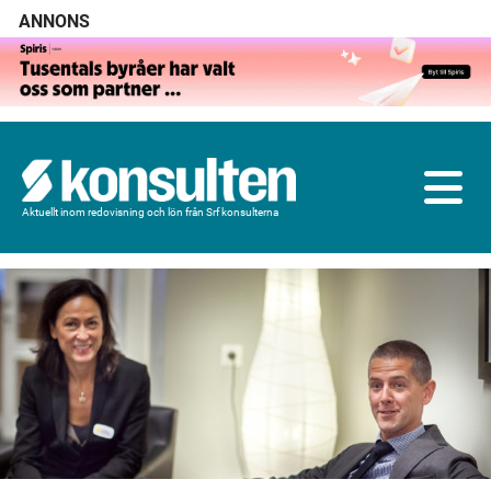
ANNONS
Aktuellt inom redovisning och lön från Srf konsulterna