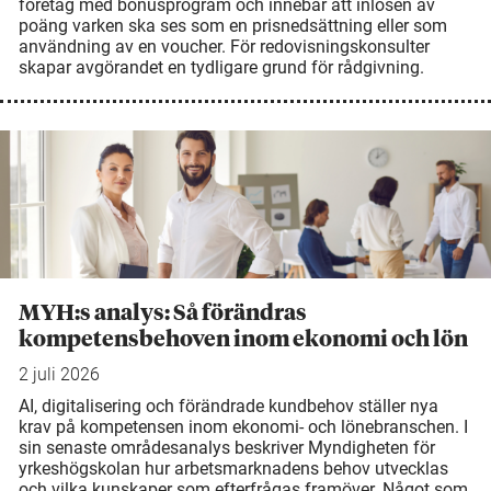
företag med bonusprogram och innebär att inlösen av
poäng varken ska ses som en prisnedsättning eller som
användning av en voucher. För redovisningskonsulter
skapar avgörandet en tydligare grund för rådgivning.
MYH:s analys: Så förändras
kompetensbehoven inom ekonomi och lön
2 juli 2026
AI, digitalisering och förändrade kundbehov ställer nya
krav på kompetensen inom ekonomi- och lönebranschen. I
sin senaste områdesanalys beskriver Myndigheten för
yrkeshögskolan hur arbetsmarknadens behov utvecklas
och vilka kunskaper som efterfrågas framöver. Något som