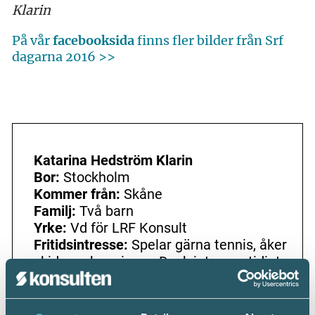
Klarin
På vår
facebooksida
finns fler bilder från Srf
dagarna 2016 >>
Katarina Hedström Klarin
Bor:
Stockholm
Kommer från:
Skåne
Familj:
Två barn
Yrke:
Vd för LRF Konsult
Fritidsintresse:
Spelar gärna tennis, åker
skidor och springer. Dock inte samtidigt.
Äger en liten skogsfastighet i Småland.
Drömyrke som barn:
Arkeolog