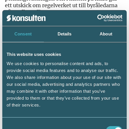
ett utskick om regelverket ut till byråledarna
på medlemsföretagen.
Mallarna som medlemmarna kan använda för
att skapa rutiner och riskanalyser för byråns
Consent
Details
About
totala verksamhet och varje enskild kund har
uppdaterats. De ska ses som stöddokument
och måste tydligt anpassas till den egna byråns
This website uses cookies
och dess kunders verksamhet.
We use cookies to personalise content and ads, to
– Naturligtvis är det även så att branschen har
provide social media features and to analyse our traffic.
ett behov av utbildningar i
We also share information about your use of our site with
penningtvättsfrågor. Det gäller såväl ny
our social media, advertising and analytics partners who
kunskap, som att hålla sig uppdaterad. Vi
may combine it with other information that you’ve
håller högt tryck inom organisationen även på
provided to them or that they’ve collected from your use
den fronten. Med tunga experter knutna till
of their services.
oss och en framåtsyftande dialog med
länsstyrelsen kommer vi att se resultat som
gynnar såväl medlemmarna som branschen,
Consent