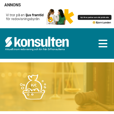
ANNONS
Aktuellt inom redovisning och lön från Srf konsulterna