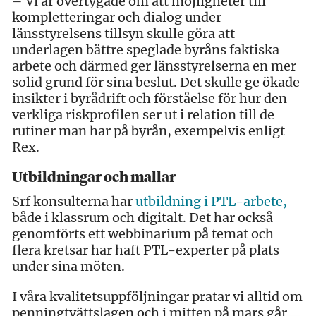
– Vi är övertygade om att möjligheter till
kompletteringar och dialog under
länsstyrelsens tillsyn skulle göra att
underlagen bättre speglade byråns faktiska
arbete och därmed ger länsstyrelserna en mer
solid grund för sina beslut. Det skulle ge ökade
insikter i byrådrift och förståelse för hur den
verkliga riskprofilen ser ut i relation till de
rutiner man har på byrån, exempelvis enligt
Rex.
Utbildningar och mallar
Srf konsulterna har
utbildning i PTL-arbete,
både i klassrum och digitalt. Det har också
genomförts ett webbinarium på temat och
flera kretsar har haft PTL-experter på plats
under sina möten.
I våra kvalitetsuppföljningar pratar vi alltid om
penningtvättslagen och i mitten på mars går