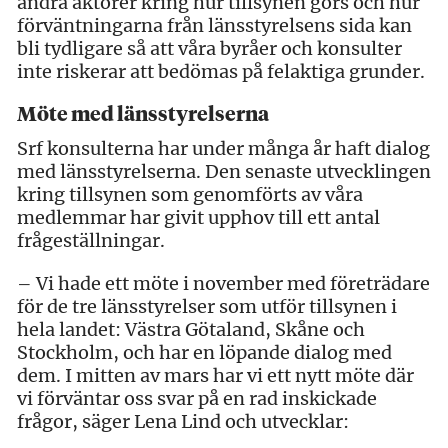
andra aktörer kring hur tillsynen görs och hur
förväntningarna från länsstyrelsens sida kan
bli tydligare så att våra byråer och konsulter
inte riskerar att bedömas på felaktiga grunder.
Möte med länsstyrelserna
Srf konsulterna har under många år haft dialog
med länsstyrelserna. Den senaste utvecklingen
kring tillsynen som genomförts av våra
medlemmar har givit upphov till ett antal
frågeställningar.
– Vi hade ett möte i november med företrädare
för de tre länsstyrelser som utför tillsynen i
hela landet: Västra Götaland, Skåne och
Stockholm, och har en löpande dialog med
dem. I mitten av mars har vi ett nytt möte där
vi förväntar oss svar på en rad inskickade
frågor, säger Lena Lind och utvecklar: