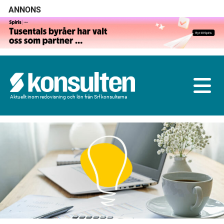
ANNONS
Aktuellt inom redovisning och lön från Srf konsulterna