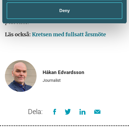
också jobba med. Det är ju ett bra jobb med bra
villkor. Jag tror på kortare, mer intensiva
Deny
utbildningar för att vi snabbare ska få in rätt
personer.
Läs också:
Kretsen med fullsatt årsmöte
Håkan Edvardsson
Journalist
Dela: