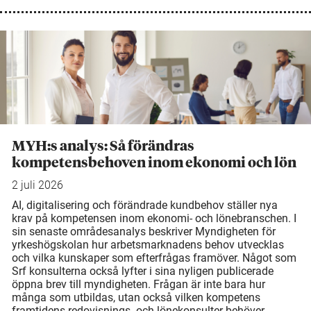
MYH:s analys: Så förändras
kompetensbehoven inom ekonomi och lön
2 juli 2026
AI, digitalisering och förändrade kundbehov ställer nya
krav på kompetensen inom ekonomi- och lönebranschen. I
sin senaste områdesanalys beskriver Myndigheten för
yrkeshögskolan hur arbetsmarknadens behov utvecklas
och vilka kunskaper som efterfrågas framöver. Något som
Srf konsulterna också lyfter i sina nyligen publicerade
öppna brev till myndigheten. Frågan är inte bara hur
många som utbildas, utan också vilken kompetens
framtidens redovisnings- och lönekonsulter behöver.