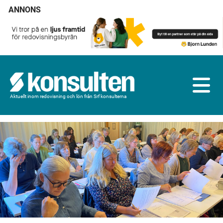
ANNONS
Aktuellt inom redovisning och lön från Srf konsulterna