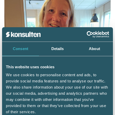
Consent
Details
About
This website uses cookies
We use cookies to personalise content and ads, to
provide social media features and to analyse our traffic.
We also share information about your use of our site with
our social media, advertising and analytics partners who
Åsa Hägg, Auktoriserad Redovisningskonsult
may combine it with other information that you’ve
och Auktoriserad Lönekonsult vid Haegg
provided to them or that they’ve collected from your use
Konsult AB i Falun, ny i styrelsen.
of their services.