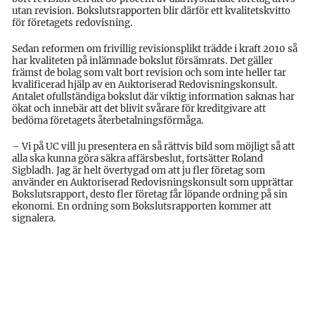
utan revision. Bokslutsrapporten blir därför ett kvalitetskvitto
för företagets redovisning.
Sedan reformen om frivillig revisionsplikt trädde i kraft 2010 så
har kvaliteten på inlämnade bokslut försämrats. Det gäller
främst de bolag som valt bort revision och som inte heller tar
kvalificerad hjälp av en Auktoriserad Redovisningskonsult.
Antalet ofullständiga bokslut där viktig information saknas har
ökat och innebär att det blivit svårare för kreditgivare att
bedöma företagets återbetalningsförmåga.
– Vi på UC vill ju presentera en så rättvis bild som möjligt så att
alla ska kunna göra säkra affärsbeslut, fortsätter Roland
Sigbladh. Jag är helt övertygad om att ju fler företag som
använder en Auktoriserad Redovisningskonsult som upprättar
Bokslutsrapport, desto fler företag får löpande ordning på sin
ekonomi. En ordning som Bokslutsrapporten kommer att
signalera.