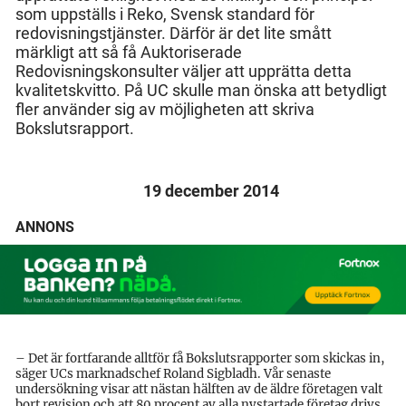
som uppställs i Reko, Svensk standard för
redovisningstjänster. Därför är det lite smått
märkligt att så få Auktoriserade
Redovisningskonsulter väljer att upprätta detta
kvalitetskvitto. På UC skulle man önska att betydligt
fler använder sig av möjligheten att skriva
Bokslutsrapport.
19 december 2014
ANNONS
– Det är fortfarande alltför få Bokslutsrapporter som skickas in,
säger UCs marknadschef Roland Sigbladh. Vår senaste
undersökning visar att nästan hälften av de äldre företagen valt
bort revision och att 80 procent av alla nystartade företag drivs