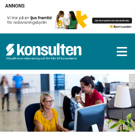
ANNONS
Aktuellt inom redovisning och lön från Srf konsulterna