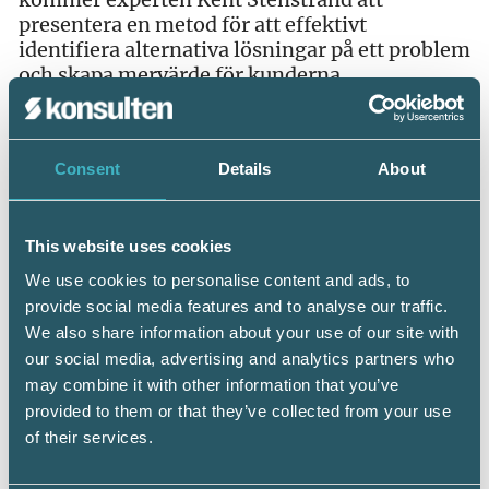
presentera en metod för att effektivt
identifiera alternativa lösningar på ett problem
och skapa mervärde för kunderna.
Tre skäl att delta:
Bygg ditt nätverk
: Träffa andra rådgivare och
Consent
Details
About
ta del av deras erfarenheter.
Håll dig uppdaterad
: Få insikter om aktuella
This website uses cookies
metoder och verktyg inom rådgivning.
We use cookies to personalise content and ads, to
Utveckla din kompetens
: Få ny kunskap och
provide social media features and to analyse our traffic.
inspiration för att bli ännu bättre i din roll
We also share information about your use of our site with
som affärsrådgivare.
our social media, advertising and analytics partners who
may combine it with other information that you’ve
provided to them or that they’ve collected from your use
of their services.
Nästa träff: Stockholm, 16 januari