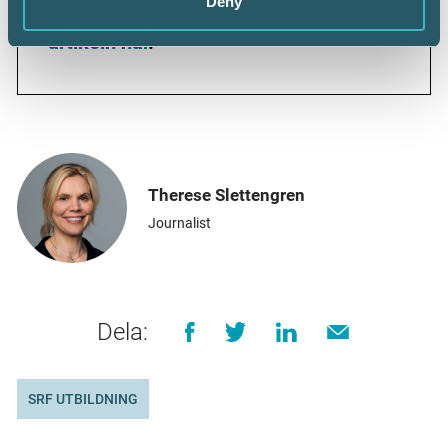
Deny
Srf Certifierad Affärsrådgivare.
Läs
artikeln här
.
Therese Slettengren
Journalist
Dela:
SRF UTBILDNING