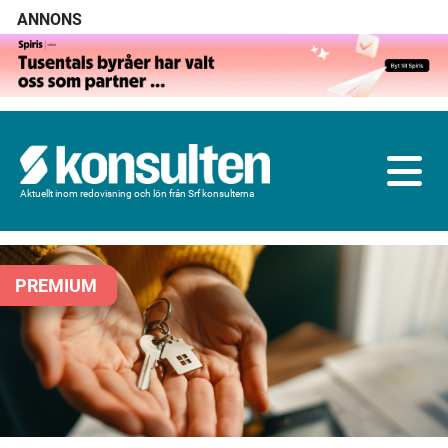
ANNONS
Aktuellt inom redovisning och lön från Srf konsulterna
PREMIUM