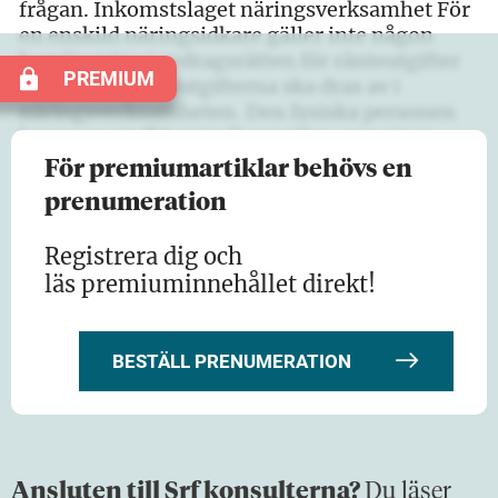
frågan. Inkomstslaget näringsverksamhet För
en enskild näringsidkare gäller inte någon
begränsning i avdragsrätten för ränteutgifter
PREMIUM
till den del ränteutgifterna ska dras av i
näringsverksamheten. Den fysiska personen
kommer att få kontrolluppgifter som visar
hur…
För premiumartiklar behövs en
prenumeration
Registrera dig och
läs premiuminnehållet direkt!
BESTÄLL PRENUMERATION
Ansluten till Srf konsulterna?
Du läser