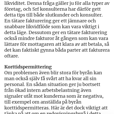
likviditet. Denna fråga gäller ju för alla typer av
företag, och Srf konsulterna har därför gett
detta tips till både slutkunder och konsulter.
En tätare fakturering ger ett jämnare och
snabbare likvidflöde som kan vara viktigt i
detta läge. Dessutom ger en tätare fakturering
också mindre fakturor åt gången som kan vara
lättare för mottagaren att klara av att betala, så
det kan faktiskt gynna båda parter att fakturera
oftare.
Korttidspermittering
Om problemen även blir stora för byrån kan
man också själv få svårt att ha kvar all sin
personal. En sådan situation ger ju bortsett
från ökad intern arbetsbelastning även
signaler utåt mot kunderna som är negativa,
till exempel om anställda på byrån
korttidspermitteras. Här är det dock viktigt att
tänka på att om en redovisningsbyrå i detta