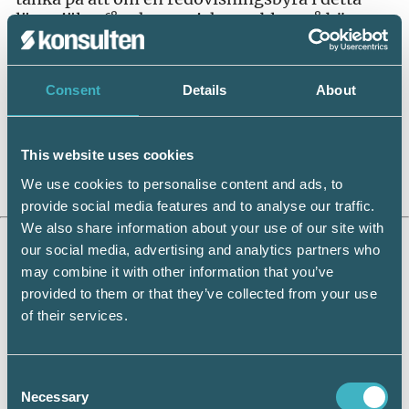
läge själva får ekonomiska problem så bör man
agera som andra företag gör för att öka
möjligheterna till långsiktig överlevnad. Vi ser
också att till exempel korttidspermitteringar
Consent
Details
About
har börjat förekomma även på byråer. Det
ställer stora krav på den interna
arbetsplaneringen på byrån, men det är
This website uses cookies
samtidigt viktigt att arbetet kan säkerställas på
We use cookies to personalise content and ads, to
lång sikt efter krisens slut.
provide social media features and to analyse our traffic.
We also share information about your use of our site with
Tips!
our social media, advertising and analytics partners who
Srf konsulterna har precis lanserat en ny film
may combine it with other information that you’ve
om rådgivning till kunderna –
provided to them or that they’ve collected from your use
Kassaflödesanalys ur ett rådgivarperspektiv
.
of their services.
Du hittar den tillsammans med andra bra
filmer och information på vår
coronasida
Consent
I filmen får du förslag på hur du kan arbeta
Necessary
Selection