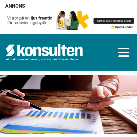
ANNONS
Aktuellt inom redovisning och lön från Srf konsulterna