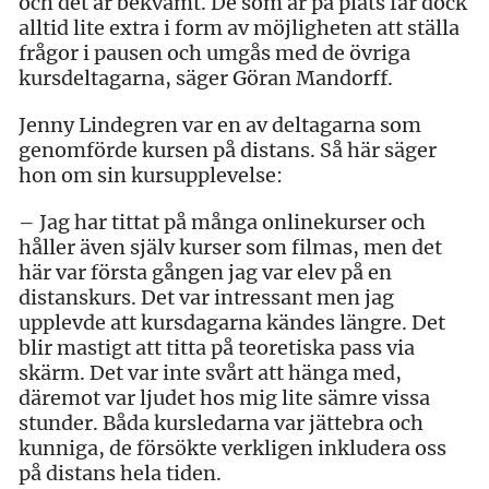
och det är bekvämt. De som är på plats får dock
alltid lite extra i form av möjligheten att ställa
frågor i pausen och umgås med de övriga
kursdeltagarna, säger Göran Mandorff.
Jenny Lindegren var en av deltagarna som
genom­förde kursen på distans. Så här säger
hon om sin kursupp­levelse:
– Jag har tittat på många onlinekurser och
håller även själv kurser som filmas, men det
här var första gången jag var elev på en
distanskurs. Det var intressant men jag
upplevde att kursdagarna kändes längre. Det
blir mastigt att titta på teoretiska pass via
skärm. Det var inte svårt att hänga med,
däremot var ljudet hos mig lite sämre vissa
stunder. Båda kursledarna var jättebra och
kunniga, de försökte verkligen inkludera oss
på distans hela tiden.