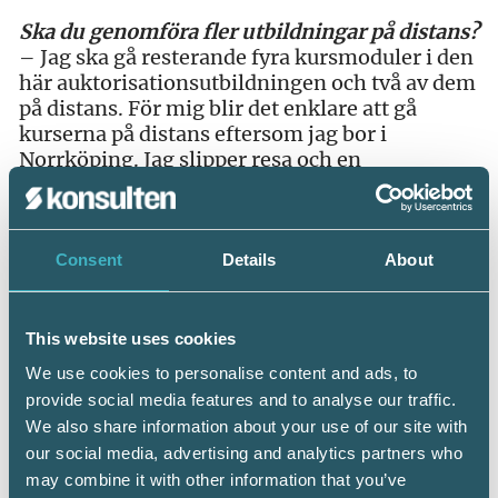
Ska du genomföra fler utbildningar på distans?
– Jag ska gå resterande fyra kursmoduler i den
här auktorisationsutbildningen och två av dem
på distans. För mig blir det enklare att gå
kurserna på distans eftersom jag bor i
Norrköping. Jag slipper resa och en
övernattning på hotell, det underlättar
eftersom jag jobbar vid sidan av studierna.
Känner du att du missar något när du är med
Consent
Details
About
på distans?
– Det är ju möjligheten att snacka med de
andra deltagarna på rasterna. Man missar hela
This website uses cookies
den sociala biten med att gå på kurs.
We use cookies to personalise content and ads, to
provide social media features and to analyse our traffic.
Har du några tips till andra som tänker
We also share information about your use of our site with
genomföra kurs på distans framöver?
our social media, advertising and analytics partners who
– Se till att din egen tekniska utrustning
may combine it with other information that you’ve
fungerar, bra ljudåtergivning och stabil