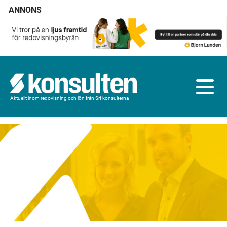
ANNONS
Aktuellt inom redovisning och lön från Srf konsulterna