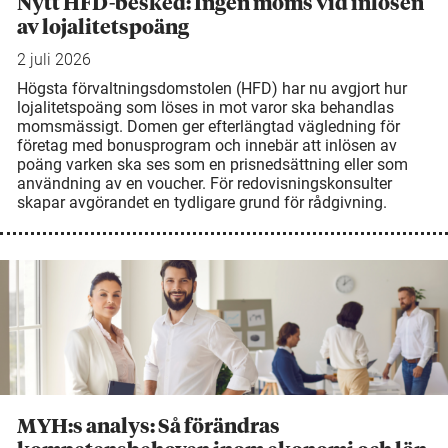
Nytt HFD-besked: Ingen moms vid inlösen
av lojalitetspoäng
2 juli 2026
Högsta förvaltningsdomstolen (HFD) har nu avgjort hur
lojalitetspoäng som löses in mot varor ska behandlas
momsmässigt. Domen ger efterlängtad vägledning för
företag med bonusprogram och innebär att inlösen av
poäng varken ska ses som en prisnedsättning eller som
användning av en voucher. För redovisningskonsulter
skapar avgörandet en tydligare grund för rådgivning.
MYH:s analys: Så förändras