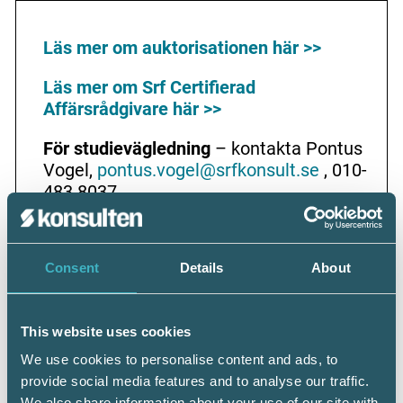
Läs mer om auktorisationen här >>
Läs mer om Srf Certifierad
Affärsrådgivare här >>
För studievägledning
– kontakta Pontus
Vogel,
pontus.vogel@srfkonsult.se
, 010-
483 8037
Consent
Details
About
This website uses cookies
Dela:
We use cookies to personalise content and ads, to
provide social media features and to analyse our traffic.
We also share information about your use of our site with