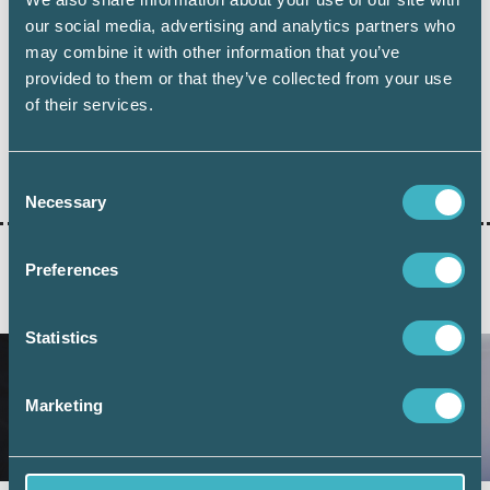
AUKTORISATION
our social media, advertising and analytics partners who
may combine it with other information that you’ve
provided to them or that they’ve collected from your use
AUKTORISERAD REDOVISNINGSKONSULT
REX
of their services.
SRF UTBILDNING
Consent
Necessary
Selection
Preferences
AKTUELLA ARTIKLAR
Statistics
Marketing