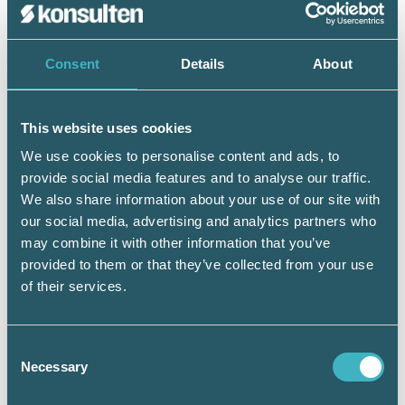
Consent
Details
About
This website uses cookies
We use cookies to personalise content and ads, to
provide social media features and to analyse our traffic.
We also share information about your use of our site with
our social media, advertising and analytics partners who
Stort intresse för att lära sig om hållbarhetsredovisning
denna kväll i Göteborg.
may combine it with other information that you’ve
provided to them or that they’ve collected from your use
of their services.
Läs tidigare blogginlägg
Consent
Hållbarhet handlar också om bolagets
Necessary
Selection
långsiktiga lönsamhet