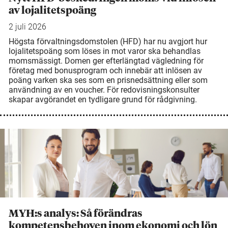
av lojalitetspoäng
2 juli 2026
Högsta förvaltningsdomstolen (HFD) har nu avgjort hur
lojalitetspoäng som löses in mot varor ska behandlas
momsmässigt. Domen ger efterlängtad vägledning för
företag med bonusprogram och innebär att inlösen av
poäng varken ska ses som en prisnedsättning eller som
användning av en voucher. För redovisningskonsulter
skapar avgörandet en tydligare grund för rådgivning.
MYH:s analys: Så förändras
kompetensbehoven inom ekonomi och lön