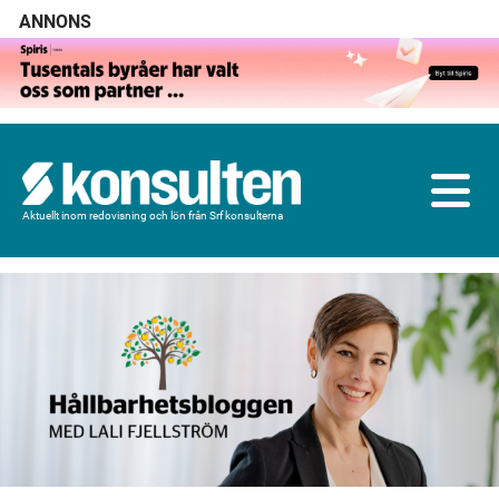
ANNONS
Aktuellt inom redovisning och lön från Srf konsulterna