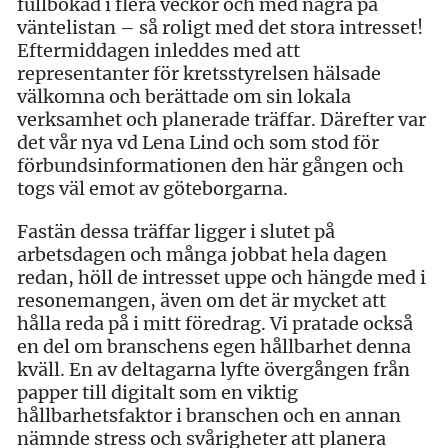
fullbokad i flera veckor och med några på
väntelistan – så roligt med det stora intresset!
Eftermiddagen inleddes med att
representanter för kretsstyrelsen hälsade
välkomna och berättade om sin lokala
verksamhet och planerade träffar. D
ärefter var
det
vår nya vd Lena Lind och som stod för
förbundsinformationen den här gången och
togs väl emot av göteborgarna.
Fastän dessa träffar ligger i slutet på
arbetsdagen och många jobbat hela dagen
redan, höll de intresset uppe och hängde med i
resonemangen
, även om det är mycket att
hålla reda på i mitt föredrag
. Vi pratade också
en del om branschens egen hållbarhet denna
kväll. En av deltagarna lyfte övergången från
papper till digitalt som en viktig
hållbarhetsfaktor i branschen och en annan
nämnde stress och svårigheter att planera