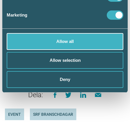
Kongressdagar 2023: Ny styrelse och
debatt om medlemskap >>
Marketing
Allow all
Håkan Edvardsson
Allow selection
Journalist
Deny
Dela:
EVENT
SRF BRANSCHDAGAR