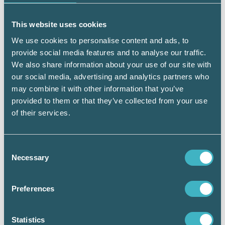
kommer tillbaka >>
This website uses cookies
Kongressdagar 2023: Tvättar du pengar
åt dina kunder? >>
We use cookies to personalise content and ads, to
provide social media features and to analyse our traffic.
Kongressdagar 2023: Lönsam hållbarhet
We also share information about your use of our site with
>>
our social media, advertising and analytics partners who
may combine it with other information that you’ve
Kongressdagar 2023: ”Vad händer sen”
provided to them or that they’ve collected from your use
>>
of their services.
Kongressdagar 2023: Tillsammans vet
bäst i lönebranschen >>
Consent
Necessary
Selection
Kongressdagar 2023: AI för redovisning
och lön >>
Preferences
Kongressdagar 2023: Direktsänt om ny
lönerutin >>
Statistics