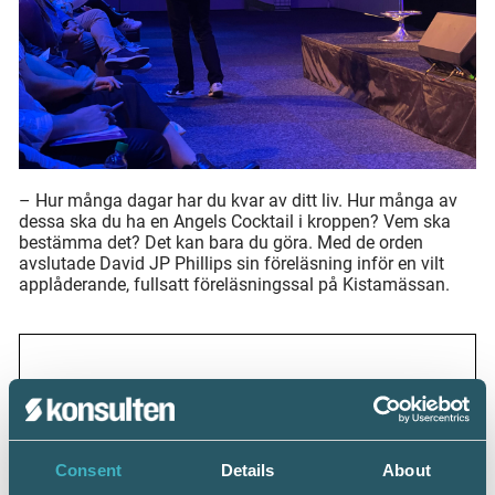
– Hur många dagar har du kvar av ditt liv. Hur många av
dessa ska du ha en Angels Cocktail i kroppen? Vem ska
bestämma det? Det kan bara du göra. Med de orden
avslutade David JP Phillips sin föreläsning inför en vilt
applåderande, fullsatt föreläsningssal på Kistamässan.
Läs mer:
Kongressdagar 2023: Karriär inom lön >>
Consent
Details
About
Kongressdagar 2023: Nöjda utställare