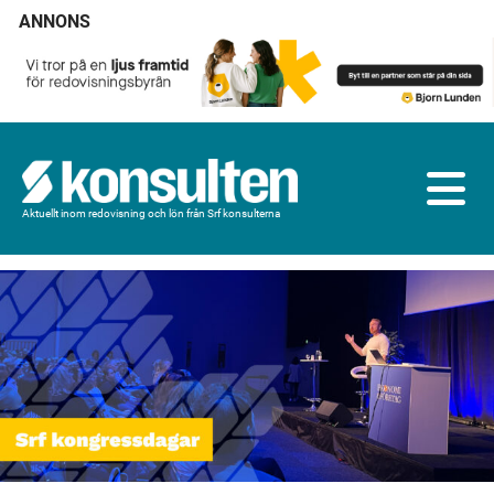
ANNONS
Aktuellt inom redovisning och lön från Srf konsulterna