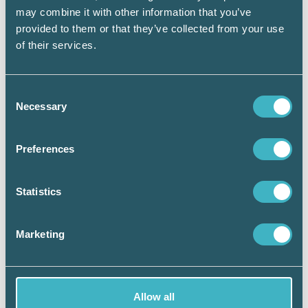
may combine it with other information that you’ve
provided to them or that they’ve collected from your use
of their services.
Catrine Dahl
Consent
Necessary
Selection
Tips för bästa kursupplevelse på
distans:
Preferences
1.
Säkerställ en stabil internet­
uppkoppling.
Statistics
2.
Förbered dig i god tid med teknik och
dokumentation.
Marketing
3.
Använd hörlurar med mikrofon.
4.
Var aktiv under kursen, ställ frågor
och delta i diskussioner!
Allow all