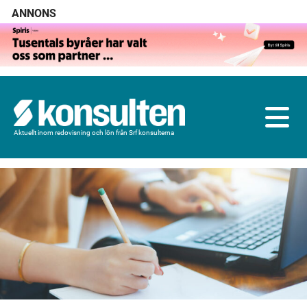
ANNONS
Aktuellt inom redovisning och lön från Srf konsulterna