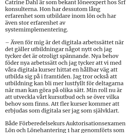
Catrine Dahl är som bekant löneexpert hos Srf
konsulterna. Hon har dessutom lång
erfarenhet som utbildare inom lön och har
även stor erfarenhet av
systemimplementering.
– Även för mig är det digitala arbetssättet när
det gäller utbildningar något nytt och jag
tycker det är otroligt spännande. Nya behov
föder nya arbetssätt och jag tycker att vi med
våra digitala kurser hittat en hållbar väg att
utbilda sig på i framtiden. Jag tror också att
utbildning kan bli mer lustfyllt för deltagarna
när man kan göra på olika sätt. Min roll nu är
att utveckla vårt kursutbud och se över vilka
behov som finns. Att fler kurser kommer att
erbjudas som digitala ser jag som självklart.
Både Förberedelsekurs Auktorisations­examen
Lön och Lönehantering 1 har genomförts som