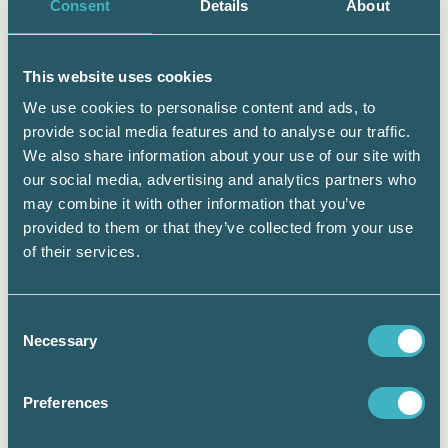
inte kommer upp i det minsta
Consent
Details
About
skattereduktionsgrundande beloppet.
Förutsättningen för omfördelning är att det
This website uses cookies
avser makar som lever tillsammans eller
We use cookies to personalise content and ads, to
sambor som tidigare varit gifta med varandra
provide social media features and to analyse our traffic.
eller som har gemensamma barn. Den person
We also share information about your use of our site with
som övertar ett skattereduktionsbelopp måste
our social media, advertising and analytics partners who
uppfylla villkoren för skattereduktion.
Uppgifterna kan antingen ändras i
may combine it with other information that you’ve
deklarationen eller i e-tjänsten för
provided to them or that they’ve collected from your use
deklaration.
of their services.
Skattereduktion vid underskott av
kapital
Consent
Necessary
Selection
Fysiska personer som har underskott av
kapital kan få en skattereduktion för det.
Skattereduktionen uppgår till 30 procent om
Preferences
underskottet är högst 100 000 kronor.