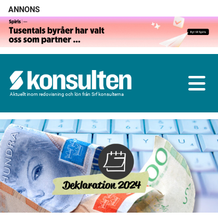
ANNONS
Aktuellt inom redovisning och lön från Srf konsulterna