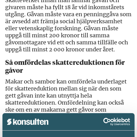
Skatteverket innan man lämnar gåvan och
givaren måste ha fyllt 18 år vid inkomstårets
utgång. Gåvan måste vara en penninggåva som
är avsedd att främja social hjälpverksamhet
eller vetenskaplig forskning. Gåvan måste
uppgå till minst 200 kronor till samma
gåvomottagare vid ett och samma tillfälle och
uppgå till minst 2 000 kronor under året.
Så omfördelas skattereduktionen för
gåvor
Makar och sambor kan omfördela underlaget
för skattereduktion mellan sig när den som
gett gåvan inte kan utnyttja hela
skattereduktionen. Omfördelning kan också
ske om en av makarna gett gåvor som
överstiger det skattereduktionsgrundande
beloppet medan den andre maken har
ytterligare utrymme, eller om en av makarna