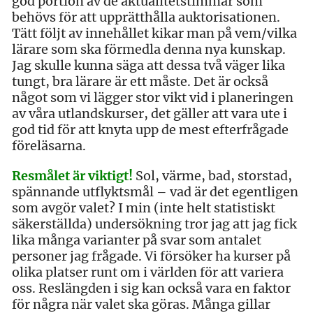
god portion av de aktualitetstimmar som
behövs för att upprätthålla auktorisationen.
Tätt följt av innehållet kikar man på vem/vilka
lärare som ska förmedla denna nya kunskap.
Jag skulle kunna säga att dessa två väger lika
tungt, bra lärare är ett måste. Det är också
något som vi lägger stor vikt vid i planeringen
av våra utlandskurser, det gäller att vara ute i
god tid för att knyta upp de mest efterfrågade
föreläsarna.
Resmålet är viktigt!
Sol, värme, bad, storstad,
spännande utflyktsmål – vad är det egentligen
som avgör valet? I min (inte helt statistiskt
säkerställda) undersökning tror jag att jag fick
lika många varianter på svar som antalet
personer jag frågade. Vi försöker ha kurser på
olika platser runt om i världen för att variera
oss. Reslängden i sig kan också vara en faktor
för några när valet ska göras. Många gillar