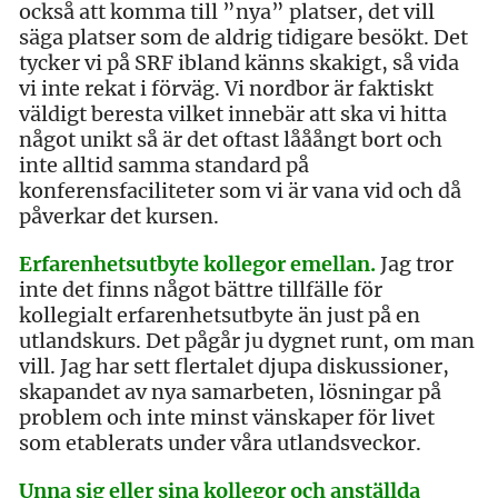
också att komma till ”nya” platser, det vill
säga platser som de aldrig tidigare besökt. Det
tycker vi på SRF ibland känns skakigt, så vida
vi inte rekat i förväg. Vi nordbor är faktiskt
väldigt beresta vilket innebär att ska vi hitta
något unikt så är det oftast lååångt bort och
inte alltid samma standard på
konferensfaciliteter som vi är vana vid och då
påverkar det kursen.
Erfarenhetsutbyte kollegor emellan.
Jag tror
inte det finns något bättre tillfälle för
kollegialt erfarenhetsutbyte än just på en
utlandskurs. Det pågår ju dygnet runt, om man
vill. Jag har sett flertalet djupa diskussioner,
skapandet av nya samarbeten, lösningar på
problem och inte minst vänskaper för livet
som etablerats under våra utlandsveckor.
Unna sig eller sina kollegor och anställda