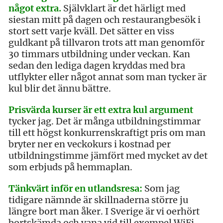
något extra.
Självklart är det härligt med
siestan mitt på dagen och restaurangbesök i
stort sett varje kväll. Det sätter en viss
guldkant på tillvaron trots att man genomför
30 timmars utbildning under veckan. Kan
sedan den lediga dagen kryddas med bra
utflykter eller något annat som man tycker är
kul blir det ännu bättre.
Prisvärda kurser är ett extra kul argument
tycker jag. Det är många utbildningstimmar
till ett högst konkurrenskraftigt pris om man
bryter ner en veckokurs i kostnad per
utbildningstimme jämfört med mycket av det
som erbjuds på hemmaplan.
Tänkvärt inför en utlandsresa:
Som jag
tidigare nämnde är skillnaderna större ju
längre bort man åker. I Sverige är vi oerhört
bortskämda och vana vid till exempel WiFi