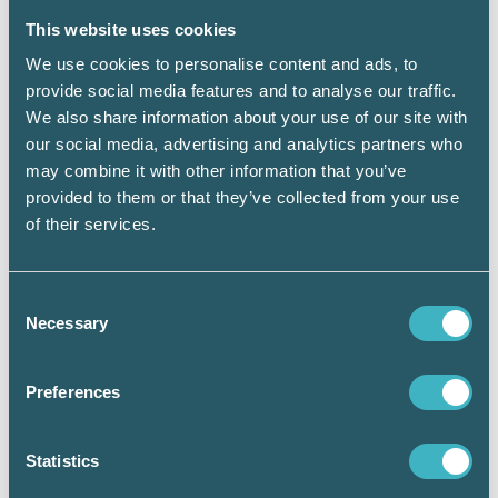
Det blir också kul kunskapsdelning när någon
This website uses cookies
av deltagarna tar upp konkreta problem utifrån
We use cookies to personalise content and ads, to
sin verksamhet där en gruppdiskussion ofta
provide social media features and to analyse our traffic.
kan bidra till lösningen på problemet. Jag
skulle definitivt säga att innehållet och lärarna
We also share information about your use of our site with
motsvarar de förväntningar som alla hade på
our social media, advertising and analytics partners who
årets Nyhetsvecka. Jag har det nämligen svart
may combine it with other information that you’ve
på vitt, via kursutvärderingarna.
provided to them or that they’ve collected from your use
of their services.
Resmålet – Jordanien,
hur kan ni välja det? Jo,
jag skulle ljuga om jag inte berättade att jag
fick en del samtal kopplat till valet av resmål,
Consent
till och med några sena avbokningar efter IS
Necessary
Selection
framfart i grannlandet Syrien. Såhär i
efterhand kan vi konstatera att Jordanien var
Preferences
ett fantastiskt land och att vi, längst i söder,
inte märkte något av oroligheterna i
grannstaterna över huvud taget. Många hade
Statistics
faktiskt valt resan just för att den var förlagd