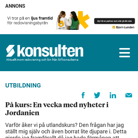
ANNONS
Aktuellt inom redovisning och lön från Srf konsulterna
UTBILDNING
På kurs: En vecka med nyheter i
Jordanien
Varför åker vi på utlandskurs? Den frågan har jag
ställt mig själv och även borrat lite djupare i. Detta
gjorde jag framförallt då jag hade förmånen att