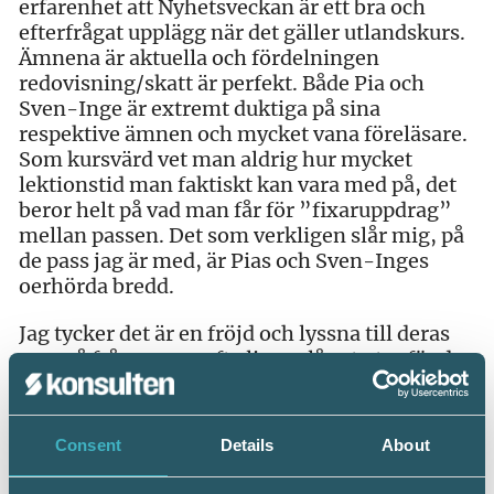
erfarenhet att Nyhetsveckan är ett bra och
efterfrågat upplägg när det gäller utlandskurs.
Ämnena är aktuella och fördelningen
redovisning/skatt är perfekt. Både Pia och
Sven-Inge är extremt duktiga på sina
respektive ämnen och mycket vana föreläsare.
Som kursvärd vet man aldrig hur mycket
lektionstid man faktiskt kan vara med på, det
beror helt på vad man får för ”fixaruppdrag”
mellan passen. Det som verkligen slår mig, på
de pass jag är med, är Pias och Sven-Inges
oerhörda bredd.
Jag tycker det är en fröjd och lyssna till deras
svar på frågor som ofta ligger långt utanför de
powerpointbilder som visas på wide-screenen
för tillfället. Det känns inte som de blir tagna
på sängen en enda gång under veckan. I värsta
Consent
Details
About
fall måste något dubbelkollas på rasten för att
sedan ge ett korrekt svar vid nästa kurspass.