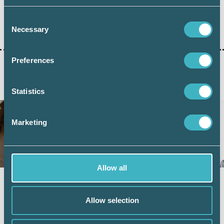
SRF UTBILDNING
Consent
Necessary
Selection
Preferences
AKTUELLA ARTIKLAR
Statistics
Marketing
Allow all
BRANSCHAKTUELLT
Högt tryck på nya kurser
Allow selection
31 maj 2022
Branschens behov av kompetensutveckling skapar högt