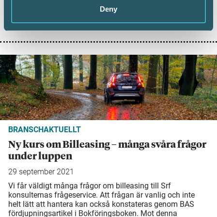
tryck på kurser. Tina Andskär, Sälj- och utbildningschef vid
Deny
Srf konsulterna: "När kurser blir fullbokade försöker vi
snabbt erbjuda fler datum."
BRANSCHAKTUELLT
Ny kurs om Billeasing – många svåra frågor
under luppen
29 september 2021
Vi får väldigt många frågor om billeasing till Srf
konsulternas frågeservice. Att frågan är vanlig och inte
helt lätt att hantera kan också konstateras genom BAS
fördjupningsartikel i Bokföringsboken. Mot denna