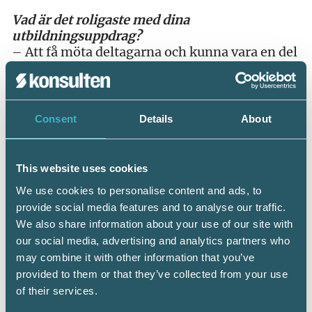
Vad är det roligaste med dina
utbildningsuppdrag?
– Att få möta deltagarna och kunna vara en del
i deras kompetensutveckling!
Vad gör du när du är ledig?
– Jag lägger mycket tid på att träna med min
Consent
Details
About
hund, tar gärna långa promenader i naturen
och tränar yoga regelbundet. Jag skriver musik
och sjunger, så när det finns tid över,
This website uses cookies
spenderar jag den vid pianot.
We use cookies to personalise content and ads, to
provide social media features and to analyse our traffic.
We also share information about your use of our site with
our social media, advertising and analytics partners who
may combine it with other information that you’ve
provided to them or that they’ve collected from your use
Dela:
of their services.