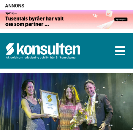
ANNONS
Aktuellt inom redovisning och lön från Srf konsulterna