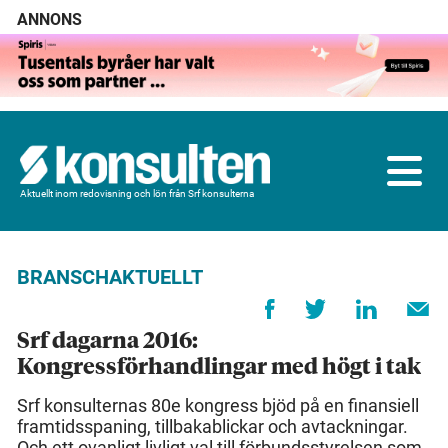
ANNONS
Aktuellt inom redovisning och lön från Srf konsulterna
BRANSCHAKTUELLT
Srf dagarna 2016:
Kongressförhandlingar med högt i tak
Srf konsulternas 80e kongress bjöd på en finansiell
framtidsspaning, tillbakablickar och avtackningar.
Och ett ovanligt livligt val till förbundsstyrelsen som