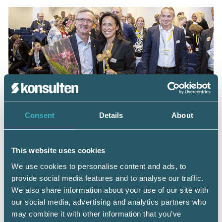
Vald till förbundsordförande för en tid av ett år
blev Katarina Hedström Klarin. Till vice
Consent
Details
About
ordförande var Patrik Torkelson föreslagen,
ett nyval på två år som kongressen sade ja till.
Övriga styrelseledamöter är Maria Nordstrand
This website uses cookies
och Fredrik Waker som båda hade ett år kvar
på sitt förordnande, Tommy Nilsson som
We use cookies to personalise content and ads, to
valdes om på ett år och Jeanette Gustafsson
provide social media features and to analyse our traffic.
som valdes in på två år.
We also share information about your use of our site with
our social media, advertising and analytics partners who
På vår facebooksida finns fler bilder från Srf
may combine it with other information that you’ve
dagarna 2016 >>