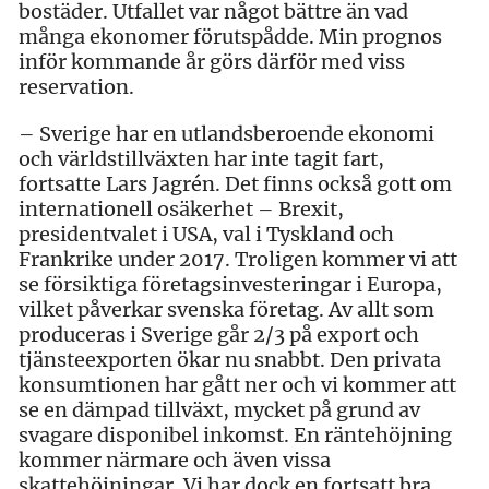
bostäder. Utfallet var något bättre än vad
många ekonomer förutspådde. Min prognos
inför kommande år görs därför med viss
reservation.
– Sverige har en utlandsberoende ekonomi
och världstillväxten har inte tagit fart,
fortsatte Lars Jagrén. Det finns också gott om
internationell osäkerhet – Brexit,
presidentvalet i USA, val i Tyskland och
Frankrike under 2017. Troligen kommer vi att
se försiktiga företagsinvesteringar i Europa,
vilket påverkar svenska företag. Av allt som
produceras i Sverige går 2/3 på export och
tjänsteexporten ökar nu snabbt. Den privata
konsumtionen har gått ner och vi kommer att
se en dämpad tillväxt, mycket på grund av
svagare disponibel inkomst. En räntehöjning
kommer närmare och även vissa
skattehöjningar. Vi har dock en fortsatt bra