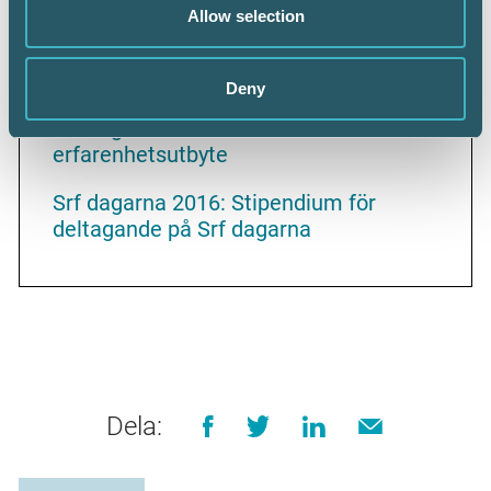
Allow selection
Srf dagarna 2016:
Redovisningskonsulter behövs även för
framtidens företag
Deny
Srf dagarna 2016: Löneforum med
erfarenhetsutbyte
Srf dagarna 2016: Stipendium för
deltagande på Srf dagarna
Dela: