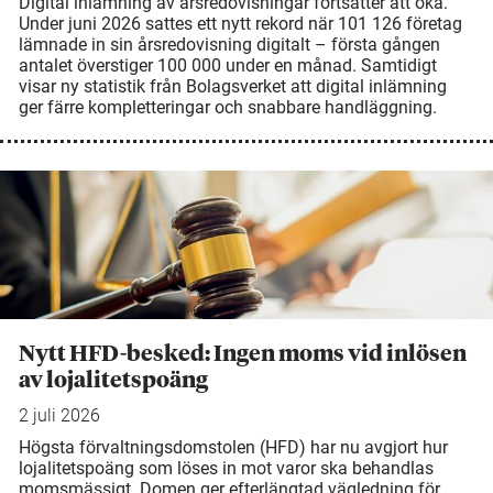
Digital inlämning av årsredovisningar fortsätter att öka.
Under juni 2026 sattes ett nytt rekord när 101 126 företag
lämnade in sin årsredovisning digitalt – första gången
antalet överstiger 100 000 under en månad. Samtidigt
visar ny statistik från Bolagsverket att digital inlämning
ger färre kompletteringar och snabbare handläggning.
Nytt HFD-besked: Ingen moms vid inlösen
av lojalitetspoäng
2 juli 2026
Högsta förvaltningsdomstolen (HFD) har nu avgjort hur
lojalitetspoäng som löses in mot varor ska behandlas
momsmässigt. Domen ger efterlängtad vägledning för