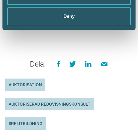
deltagare där. Från och med nu kommer
tentorna att bli digitala så det blir inga
resekostnader för dem.
Deny
Dela:
AUKTORISATION
AUKTORISERAD REDOVISNINGSKONSULT
SRF UTBILDNING