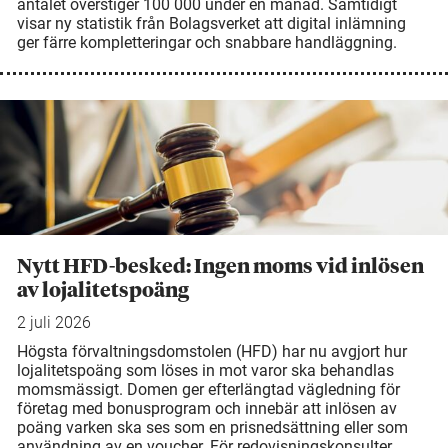
antalet överstiger 100 000 under en månad. Samtidigt
visar ny statistik från Bolagsverket att digital inlämning
ger färre kompletteringar och snabbare handläggning.
Nytt HFD-besked: Ingen moms vid inlösen
av lojalitetspoäng
2 juli 2026
Högsta förvaltningsdomstolen (HFD) har nu avgjort hur
lojalitetspoäng som löses in mot varor ska behandlas
momsmässigt. Domen ger efterlängtad vägledning för
företag med bonusprogram och innebär att inlösen av
poäng varken ska ses som en prisnedsättning eller som
användning av en voucher. För redovisningskonsulter