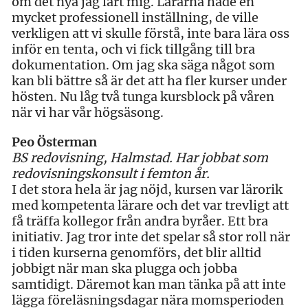
om det nya jag lärt mig. Lärarna hade en
mycket professionell inställning, de ville
verkligen att vi skulle förstå, inte bara lära oss
inför en tenta, och vi fick tillgång till bra
dokumentation. Om jag ska säga något som
kan bli bättre så är det att ha fler kurser under
hösten. Nu låg två tunga kursblock på våren
när vi har vår högsäsong.
Peo Österman
BS redovisning, Halmstad. Har jobbat som
redovisningskonsult i femton år.
I det stora hela är jag nöjd, kursen var lärorik
med kompetenta lärare och det var trevligt att
få träffa kollegor från andra byråer. Ett bra
initiativ. Jag tror inte det spelar så stor roll när
i tiden kurserna genomförs, det blir alltid
jobbigt när man ska plugga och jobba
samtidigt. Däremot kan man tänka på att inte
lägga föreläsningsdagar nära momsperioden