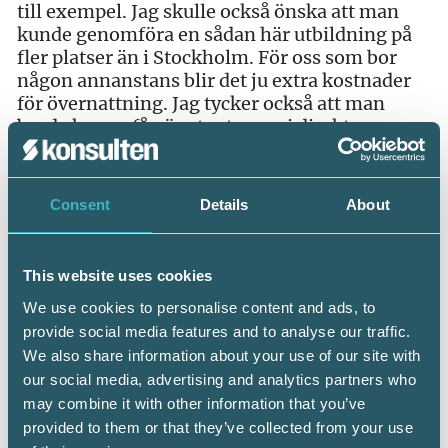
till exempel. Jag skulle också önska att man
kunde genomföra en sådan här utbildning på
fler platser än i Stockholm. För oss som bor
någon annanstans blir det ju extra kostnader
för övernattning. Jag tycker också att man
borde kunna få göra tentamen i direkt
anslutning till kursen om det är genomförbart.
Caroline Scott
Consent
Details
About
BDO, Eskilstuna. Har jobbat som
redovisningskonsult i nio år.
– Den här utbildningen har varit otroligt
This website uses cookies
lärorik, jag är supernöjd! Eftersom jag inte har
någon högskoleutbildning i bagaget så kände
We use cookies to personalise content and ads, to
jag tidigare att jag hade vissa gluggar i min
provide social media features and to analyse our traffic.
kompetens. Den här kursen har levererat och
We also share information about your use of our site with
jag har fått det jag efterfrågade. Bra och
our social media, advertising and analytics partners who
kompetenta lärare. Det enda jag saknade var
may combine it with other information that you’ve
att tentorna inte var datumsatta från början
provided to them or that they’ve collected from your use
utan bara under vilken vecka de skulle