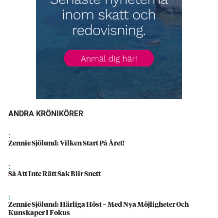
ANDRA KRÖNIKÖRER
:
Zennie Sjölund: Vilken Start På Året!
:
Så Att Inte Rätt Sak Blir Snett
:
Zennie Sjölund: Härliga Höst – Med Nya Möjligheter Och
Kunskaper I Fokus