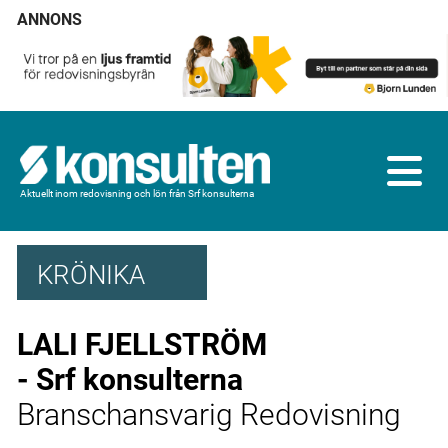
ANNONS
Aktuellt inom redovisning och lön från Srf konsulterna
KRÖNIKA
LALI FJELLSTRÖM
- Srf konsulterna
Branschansvarig Redovisning