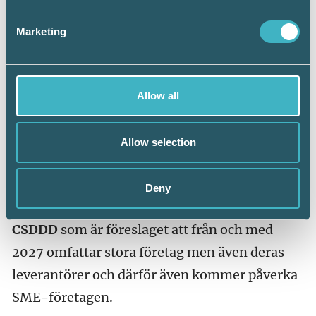
miljömässig, social och ekonomisk hållbarhet.
Vårt nordiska samarbete inom
NAF
, den
Marketing
frivilliga standarden
NSRS
kom även i Entry-
nivå för de
SME
-företag som behöver hjälp att
komma igång med frivillig
Allow all
hållbarhetsredovisning.
EU
-kommissionens
rådgivande grupp
EFRAG
tog fram
ESRS
för
Allow selection
alla som ska rapportera i enlighet med
CSRD
och nyligen kom
LSME ESRS
och snart även
Deny
VSME ESRS.
Nu börjar allt fler uppmärksamma
CSDDD
som är föreslaget att från och med
2027 omfattar stora företag men även deras
leverantörer och därför även kommer påverka
SME-företagen.