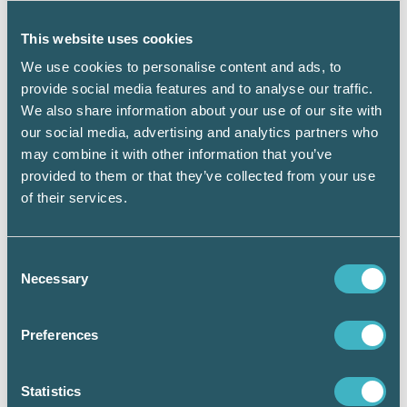
This website uses cookies
Ekonomisk brottslighet är ett hot mot hela
We use cookies to personalise content and ads, to
samhället och Srf konsulterna har den frågan
provide social media features and to analyse our traffic.
We also share information about your use of our site with
högt på agendan. Vi samverkar exempelvis
our social media, advertising and analytics partners who
med både
EBM, SKV
och
F-kassan
och på Srf
may combine it with other information that you’ve
dagen den 20 mars kommer vi att ha flera
provided to them or that they’ve collected from your use
of their services.
programpunkter som lyfter detta viktiga
ämne.
Consent
Necessary
Selection
Hållbarhet
På hållbarhetsområdet är det ännu fler
Preferences
förkortningar att hålla reda på: Hållbarhet
bygger som bekant på de tre
ESG
-faktorerna
Statistics