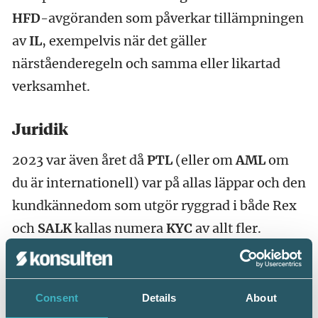
HFD
-avgöranden som påverkar tillämpningen
av
IL
, exempelvis när det gäller
närståenderegeln och samma eller likartad
verksamhet.
Juridik
2023 var även året då
PTL
(eller om
AML
om
du är internationell) var på allas läppar och den
kundkännedom som utgör ryggrad i både Rex
och
SALK
kallas numera
KYC
av allt fler.
Under 2023 firade allas vår kära
GDPR
fem år
och det uppmärksammade vi med ett Srf
Consent
Details
About
Fokus-webbinarium i maj.