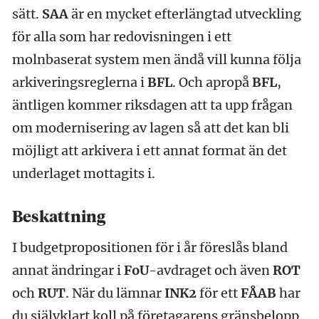
sätt.
SAA
är en mycket efterlängtad utveckling
för alla som har redovisningen i ett
molnbaserat system men ändå vill kunna följa
arkiveringsreglerna i
BFL
. Och apropå
BFL
,
äntligen kommer riksdagen att ta upp frågan
om modernisering av lagen så att det kan bli
möjligt att arkivera i ett annat format än det
underlaget mottagits i.
Beskattning
I budgetpropositionen för i år föreslås bland
annat ändringar i
FoU
-avdraget och även
ROT
och
RUT
. När du lämnar
INK2
för ett
FÅAB
har
du självklart koll på företagarens gränsbelopp