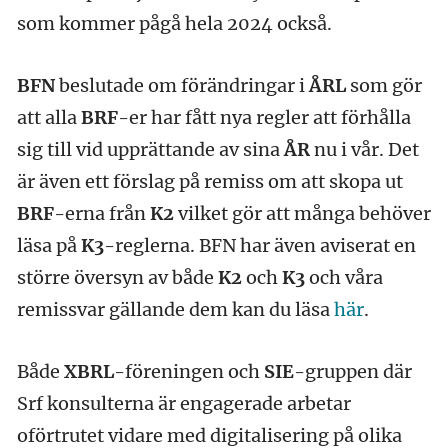
som kommer pågå hela 2024 också.
BFN
beslutade om förändringar i
ÅRL
som gör
att alla
BRF
-er har fått nya regler att förhålla
sig till vid upprättande av sina
ÅR
nu i vår. Det
är även ett förslag på remiss om att skopa ut
BRF
-erna från
K2
vilket gör att många behöver
läsa på
K3
-reglerna. BFN har även aviserat en
större översyn av både
K2
och
K3
och våra
remissvar gällande dem kan du läsa
här
.
Både
XBRL
-föreningen och
SIE
-gruppen där
Srf konsulterna är engagerade arbetar
oförtrutet vidare med digitalisering på olika