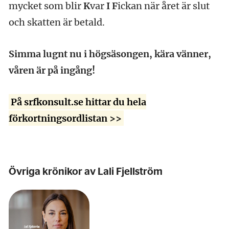
mycket som blir
K
var
I F
ickan när året är slut
och skatten är betald.
Simma lugnt nu i högsäsongen, kära vänner,
våren är på ingång!
På srfkonsult.se hittar du hela
förkortningsordlistan >>
Övriga krönikor av Lali Fjellström