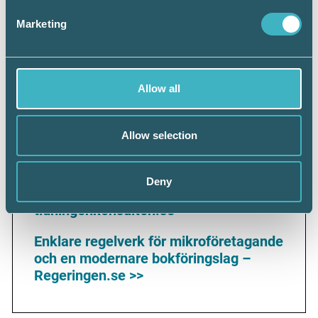
Marketing
Se över revisorns oberoende vid
kombiuppdrag.
Klar senast 28 februari 2021.
Allow all
Allow selection
Läs också:
Deny
Viktig input till regeringens utredning –
tidningenkonsulten.se >>
Enklare regelverk för mikroföretagande
och en modernare bokföringslag –
Regeringen.se >>