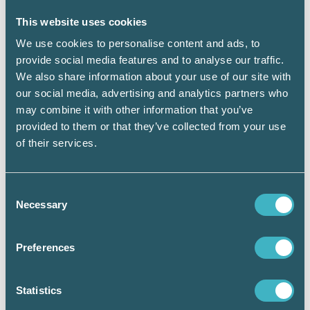
This website uses cookies
We use cookies to personalise content and ads, to
provide social media features and to analyse our traffic.
We also share information about your use of our site with
Maria Albanese, redovisningsexpert, tar gärna emot fler
our social media, advertising and analytics partners who
inspel från medlemmarna under utredningsarbetet.
may combine it with other information that you’ve
Foto: Malin Sydne
provided to them or that they’ve collected from your use
of their services.
Utredningens uppdrag
(Dir. 2020:48)
Consent
Necessary
Selection
Utreda och lämna förslag till
förenklingar av regelverket för
mikroföretag.
Preferences
Överväga och föreslå åtgärder för att
Statistics
förenkla och modernisera
bokföringslagen.