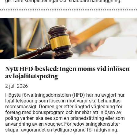
ger färre kompletteringar och snabbare handläggning.
Nytt HFD-besked: Ingen moms vid inlösen
av lojalitetspoäng
2 juli 2026
Högsta förvaltningsdomstolen (HFD) har nu avgjort hur
lojalitetspoäng som löses in mot varor ska behandlas
momsmässigt. Domen ger efterlängtad vägledning för
företag med bonusprogram och innebär att inlösen av
poäng varken ska ses som en prisnedsättning eller som
användning av en voucher. För redovisningskonsulter
skapar avgörandet en tydligare grund för rådgivning.