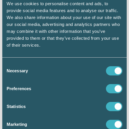
We use cookies to personalise content and ads, to
provide social media features and to analyse our traffic.
We also share information about your use of our site with
our social media, advertising and analytics partners who
may combine it with other information that you’ve
provided to them or that they’ve collected from your use
Finalisterna bjuds till den stora branschdagen Srf dagen
of their services.
15 mars 2023 i Stockholm. Liksom 2022 väntar
föreläsningar, debatt, prisutdelning och mingel.
Consent
Necessary
Selection
Titelhållare berättar
Preferences
Årets Srf Auktoriserade Verksamhet >>
Årets Auktoriserade
Statistics
Redovisningskonsult >>
Marketing
Årets Auktoriserade Lönekonsult >>