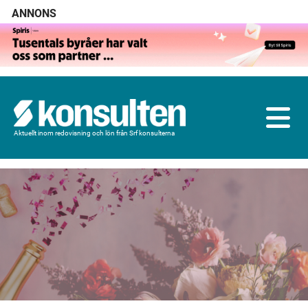
ANNONS
Aktuellt inom redovisning och lön från Srf konsulterna