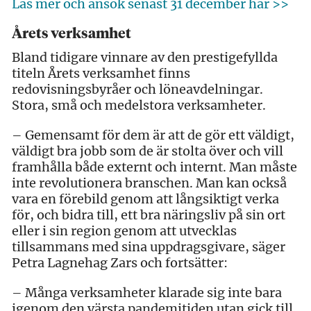
Läs mer och ansök senast 31 december här >>
Årets verksamhet
Bland tidigare vinnare av den prestigefyllda
titeln Årets verksamhet finns
redovisningsbyråer och löneavdelningar.
Stora, små och medelstora verksamheter.
– Gemensamt för dem är att de gör ett väldigt,
väldigt bra jobb som de är stolta över och vill
framhålla både externt och internt. Man måste
inte revolutionera branschen. Man kan också
vara en förebild genom att långsiktigt verka
för, och bidra till, ett bra näringsliv på sin ort
eller i sin region genom att utvecklas
tillsammans med sina uppdragsgivare, säger
Petra Lagnehag Zars och fortsätter:
– Många verksamheter klarade sig inte bara
igenom den värsta pandemitiden utan gick till