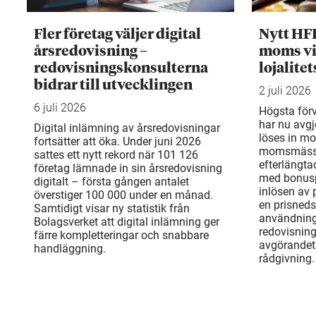
Fler företag väljer digital
Nytt HF
årsredovisning –
moms vi
redovisningskonsulterna
lojalite
bidrar till utvecklingen
2 juli 2026
6 juli 2026
Högsta för
har nu avgj
Digital inlämning av årsredovisningar
löses in mo
fortsätter att öka. Under juni 2026
momsmässi
sattes ett nytt rekord när 101 126
efterlängta
företag lämnade in sin årsredovisning
med bonusp
digitalt – första gången antalet
inlösen av
överstiger 100 000 under en månad.
en prisneds
Samtidigt visar ny statistik från
användning
Bolagsverket att digital inlämning ger
redovisnin
färre kompletteringar och snabbare
avgörandet 
handläggning.
rådgivning.