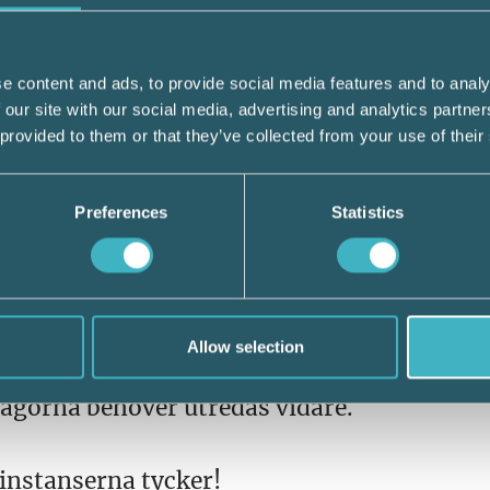
 för arkivering av räkenskapsinformation en
ravet att ursprungligt material måste spara
e content and ads, to provide social media features and to analy
 our site with our social media, advertising and analytics partn
t spara räkenskapsmaterial i ursprungligt sk
 provided to them or that they’ve collected from your use of their
ett papperskvitto eller skanna en pappersfak
rslaget genomförs tror vi att det kommer få
 och lägre administrativ kostnad för företa
Preferences
Statistics
erna gärna hade sett att man kommit längre 
ler till exempel gränsvärdena för revisionsp
 att upprätta kontrollbalansräkning. På des
Allow selection
ingar valt att inte lämna konkreta förslag 
frågorna behöver utredas vidare.
sinstanserna tycker!