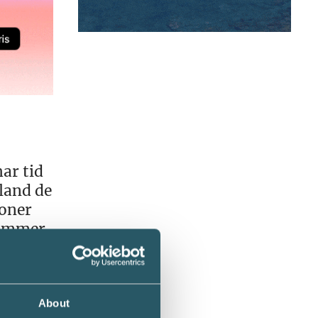
ar tid
bland de
ioner
kommer
e för
About
ulle