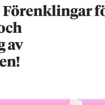
 Förenklingar f
och
g av
en!