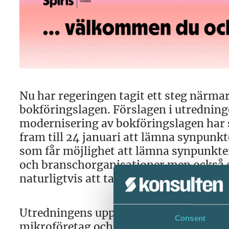
Nu har regeringen tagit ett steg närma
bokföringslagen. Förslagen i utrednin
modernisering av bokföringslagen har 
fram till 24 januari att lämna synpunkt
som får möjlighet att lämna synpunkte
och branschorganisationer men också 
naturligtvis att ta chansen och tycka ti
Utredningens uppdrag var att identifier
Consent
mikroföretag och lämna förslag på hur 