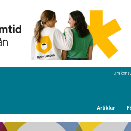
Om konsu
Artiklar
F