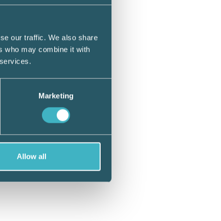
ligt
s.
se our traffic. We also share
ers who may combine it with
ick
 services.
tura
 en
gen.
Marketing
i form
likt
sa
Allow all
till