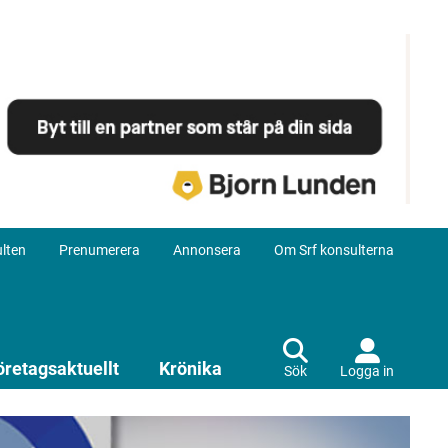
lten
Prenumerera
Annonsera
Om Srf konsulterna
öretagsaktuellt
Krönika
Sök
Logga in