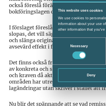
också föreslå förändringar av reglerna
bokföringslagen och särskilt titta på k
This website uses cookies
We use cookies to personalis
information about your use of
I förslaget föreslås nu att kravet på at
other information that you’ve
slopas, det vill säga att man kan fota 
och slänga originalet direkt. Om det fö
Consent
avsevärd effekt i form av tidsbesparing
Necessary
Selection
Det finns också frågor där Srf konsult
av konkreta och skarpa förslag. Det gäl
och kraven då aktiebolagen är skyldiga
Deny
områden har utredningen av olika anledn
lagändringar utan skriver i stället att 
Nu blir det spännande att se vad remis