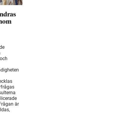
ändras
inom
ade
å
 och
ndigheten
ecklas
rfrågas
ulterna
blicerade
Frågan är
ldas,