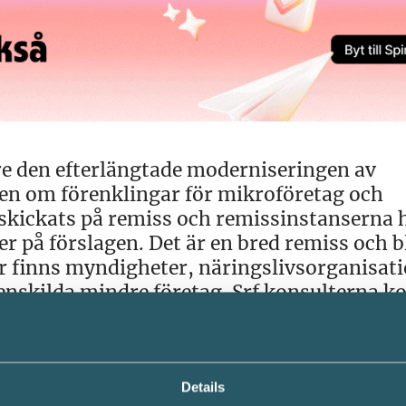
re den efterlängtade moderniseringen av
gen om förenklingar för mikroföretag och
skickats på remiss och remissinstanserna h
er på förslagen. Det är en bred remiss och 
r finns myndigheter, näringslivsorganisat
enskilda mindre företag. Srf konsulterna 
ll om förslagen.
a vilka regelverk som är särskilt betungand
Details
regelverken kan förenklas. Utredningen sk