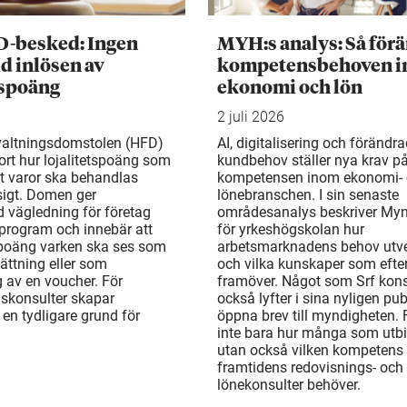
D-besked: Ingen
MYH:s analys: Så för
d inlösen av
kompetensbehoven 
tspoäng
ekonomi och lön
2 juli 2026
valtningsdomstolen (HFD)
AI, digitalisering och förändr
ort hur lojalitetspoäng som
kundbehov ställer nya krav p
t varor ska behandlas
kompetensen inom ekonomi-
gt. Domen ger
lönebranschen. I sin senaste
d vägledning för företag
områdesanalys beskriver My
rogram och innebär att
för yrkeshögskolan hur
 poäng varken ska ses som
arbetsmarknadens behov utv
ättning eller som
och vilka kunskaper som efte
 av en voucher. För
framöver. Något som Srf kons
gskonsulter skapar
också lyfter i sina nyligen pu
en tydligare grund för
öppna brev till myndigheten. 
inte bara hur många som utbi
utan också vilken kompetens
framtidens redovisnings- och
lönekonsulter behöver.