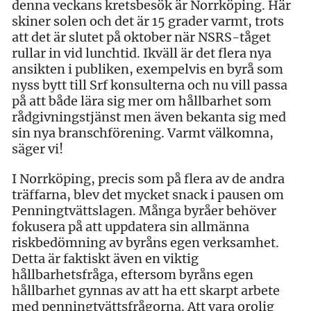
denna veckans kretsbesök är Norrköping. Här
skiner solen och det är 15 grader varmt, trots
att det är slutet på oktober när NSRS-tåget
rullar in vid lunchtid. Ikväll är det flera nya
ansikten i publiken, exempelvis en byrå som
nyss bytt till Srf konsulterna och nu vill passa
på att både lära sig mer om hållbarhet som
rådgivningstjänst men även bekanta sig med
sin nya branschförening. Varmt välkomna,
säger vi!
I Norrköping, precis som på flera av de andra
träffarna, blev det mycket snack i pausen om
Penningtvättslagen. Många byråer behöver
fokusera på att uppdatera sin allmänna
riskbedömning av byråns egen verksamhet.
Detta är faktiskt även en viktig
hållbarhetsfråga, eftersom byråns egen
hållbarhet gynnas av att ha ett skarpt arbete
med penningtvättsfrågorna. Att vara orolig