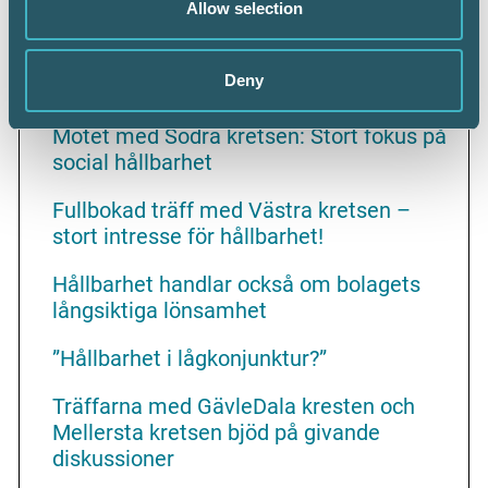
Allow selection
Läs tidigare blogginlägg
Tillsammans med
Deny
programleverantörerna blir vi starkare
Mötet med Södra kretsen: Stort fokus på
social hållbarhet
Fullbokad träff med Västra kretsen –
stort intresse för hållbarhet!
Hållbarhet handlar också om bolagets
långsiktiga lönsamhet
”Hållbarhet i lågkonjunktur?”
Träffarna med GävleDala kresten och
Mellersta kretsen bjöd på givande
diskussioner