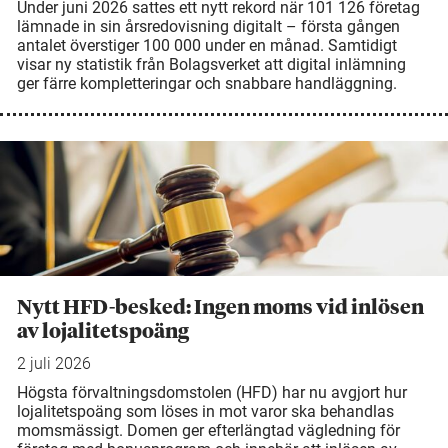
Under juni 2026 sattes ett nytt rekord när 101 126 företag
lämnade in sin årsredovisning digitalt – första gången
antalet överstiger 100 000 under en månad. Samtidigt
visar ny statistik från Bolagsverket att digital inlämning
ger färre kompletteringar och snabbare handläggning.
Nytt HFD-besked: Ingen moms vid inlösen
av lojalitetspoäng
2 juli 2026
Högsta förvaltningsdomstolen (HFD) har nu avgjort hur
lojalitetspoäng som löses in mot varor ska behandlas
momsmässigt. Domen ger efterlängtad vägledning för