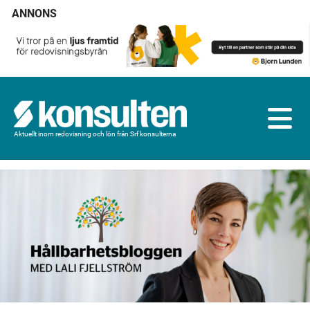
ANNONS
Aktuellt inom redovisning och lön från Srf konsulterna