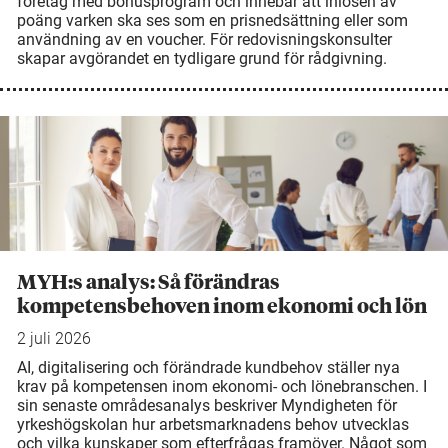
företag med bonusprogram och innebär att inlösen av
poäng varken ska ses som en prisnedsättning eller som
användning av en voucher. För redovisningskonsulter
skapar avgörandet en tydligare grund för rådgivning.
MYH:s analys: Så förändras
kompetensbehoven inom ekonomi och lön
2 juli 2026
AI, digitalisering och förändrade kundbehov ställer nya
krav på kompetensen inom ekonomi- och lönebranschen. I
sin senaste områdesanalys beskriver Myndigheten för
yrkeshögskolan hur arbetsmarknadens behov utvecklas
och vilka kunskaper som efterfrågas framöver. Något som